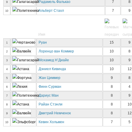
Радамель Фалькао
7
8
9
Альберт Стахл
7
9
10
Имя
Руан
15
9
1
Лоренцо ван Коммер
10
8
2
Мохамед Н’Диайе
10
9
3
Дэниел Кивинда
10
12
4
Жан Циммер
9
8
5
Финн Сурман
8
4
6
Дариус Ман
8
9
7
Райан Стэнли
8
10
8
Дмитрий Немченок
8
12
9
Кевин Хольмен
7
5
10