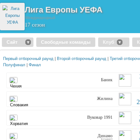
Лига Европы УЕФА
Международный
17 сезон
Сайт
Свободные команды
Клуб
К
Первый отборочный раунд
|
Второй отборочный раунд
|
Третий отбороч
Полуфинал
|
Финал
Баник
Жилина
2
Вуковар 1991
Динамо
Бухарест