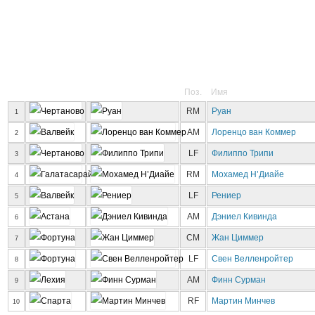
Поз.
Имя
RM
Руан
1
AM
Лоренцо ван Коммер
2
LF
Филиппо Трипи
3
RM
Мохамед Н’Диайе
4
LF
Рениер
5
AM
Дэниел Кивинда
6
CM
Жан Циммер
7
LF
Свен Велленройтер
8
AM
Финн Сурман
9
RF
Мартин Минчев
10