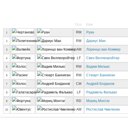
Поз.
Имя
RM
Руан
1
RM
Дариус Ман
2
AM
Лоренцо ван Коммер
3
LF
Свен Велленройтер
4
RM
Вадим Милько
5
RM
Стюарт Банниган
6
CM
Андрей Богданов
7
LF
Радамель Фалькао
8
RD
Мориц Монтаг
9
AM
Ростислав Чмеленко
10