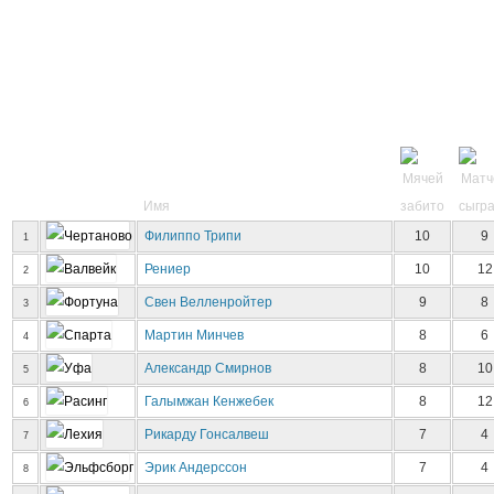
Имя
Филиппо Трипи
10
9
1
Рениер
10
12
2
Свен Велленройтер
9
8
3
Мартин Минчев
8
6
4
Александр Смирнов
8
10
5
Галымжан Кенжебек
8
12
6
Рикарду Гонсалвеш
7
4
7
Эрик Андерссон
7
4
8