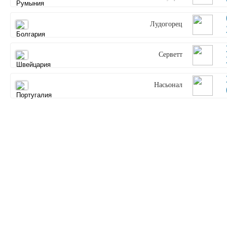
Лудогорец
Серветт
Насьонал