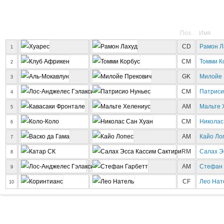
Поз.
Имя
CD
Рамон Л
1
CM
Томми К
2
GK
Милойе 
3
CM
Патриси
4
AM
Мальте 
5
CM
Николас
6
AM
Кайо Ло
7
RM
Салах Э
8
AM
Стефан 
9
CF
Лео Нат
10