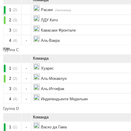
1
Расинг
(2)
(Авельянеда)
2
ЛДУ Кито
(3)
3
Кавасаки Фронтале
(1)
4
-
Аль-Вакра
(4)
Группа C
Команда
1
-
Хуарес
(1)
2
-
Аль-Мокавлун
(2)
3
-
Аль-Иттифак
(3)
4
-
Индепендьенте Медельин
(4)
Группа D
Команда
1
-
Васко да Гама
(1)