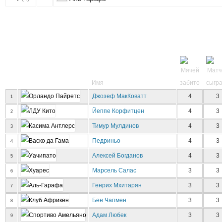
Имя
Джозеф МакКоватт
4
3
1
Йеппе Корфитцен
4
3
2
Тимур Мулдинов
4
3
3
Педриньо
4
3
4
Алексей Богданов
4
3
5
Марсель Салас
3
3
6
Генрих Мхитарян
3
3
7
Бен Чапмен
3
3
8
Адам Любек
3
3
9