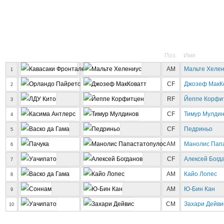
Поз.
Имя
AM
Мальте Хелен
1
CF
Джозеф МакК
2
RF
Йеппе Корфи
3
CF
Тимур Мулди
4
CF
Педриньо
5
AM
Манолис Пап
6
CF
Алексей Богд
7
AM
Кайо Лопес
8
AM
Ю-Бин Кан
9
CM
Захари Дейви
10