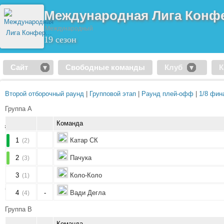
Международная Лига Кон
Международный
19 сезон
Сайт
Свободные команды
Клуб
К
Второй отборочный раунд
|
Групповой этап
|
Раунд плей-офф
|
1/8 фин
Группа A
Команда
1
Катар СК
(2)
2
Пачука
(3)
3
Коло-Коло
(1)
4
-
Вади Дегла
(4)
Группа B
Команда