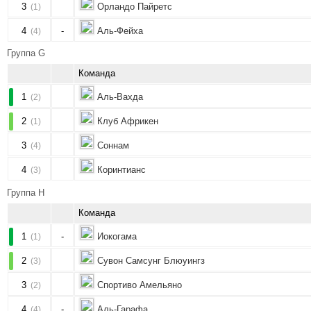
3
Орландо Пайретс
(1)
4
-
Аль-Фейха
(4)
Группа G
Команда
1
Аль-Вахда
(2)
2
Клуб Африкен
(1)
3
Соннам
(4)
4
Коринтианс
(3)
Группа H
Команда
1
-
Иокогама
(1)
2
Сувон Самсунг Блюуингз
(3)
3
Спортиво Амельяно
(2)
4
-
Аль-Гарафа
(4)