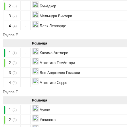
2
Бунёдкор
(3)
3
Мельбурн Виктори
(2)
4
-
Блэк Леопардс
(4)
Группа E
Команда
1
-
Касима Антлерс
(1)
2
Атлетико Тембетари
(3)
3
Лос-Анджелес Гэлакси
(2)
4
-
Атлетико Серро
(4)
Группа F
Команда
1
Аукас
(2)
2
Уачипато
(3)