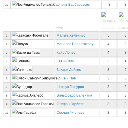
Сарприт Барбароусес
3
3
10
Имя
Мальте Хелениус
5
3
1
Манолис Папастатопу…
4
3
2
Кайо Лопес
4
3
3
Ю-Бин Кан
3
1
4
Захари Дейвис
3
2
5
Ко Сын Пом
3
3
6
Шохруз Гофуров
3
3
7
Вильфредо Валентин
3
3
8
Стефан Гарбетт
3
3
9
Сослан Гиголаев
3
3
10