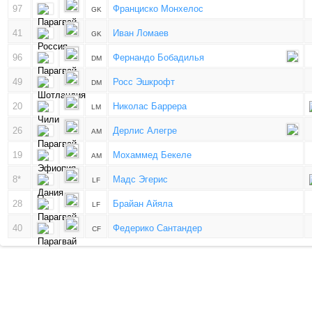
97
Франциско Монхелос
GK
41
Иван Ломаев
GK
96
Фернандо Бобадилья
DM
49
Росс Эшкрофт
DM
20
Николас Баррера
LM
26
Дерлис Алегре
AM
19
Мохаммед Бекеле
AM
8*
Мадс Эгерис
LF
28
Брайан Айяла
LF
40
Федерико Сантандер
CF