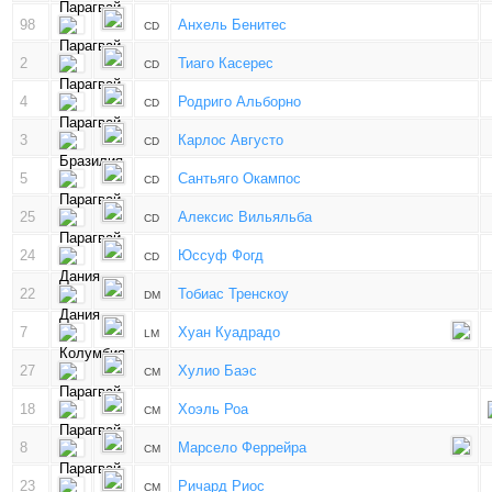
98
Анхель Бенитес
CD
2
Тиаго Касерес
CD
4
Родриго Альборно
CD
3
Карлос Августо
CD
5
Сантьяго Окампос
CD
25
Алексис Вильяльба
CD
24
Юссуф Фогд
CD
22
Тобиас Тренскоу
DM
7
Хуан Куадрадо
LM
27
Хулио Баэс
CM
18
Хоэль Роа
CM
8
Марсело Феррейра
CM
23
Ричард Риос
CM