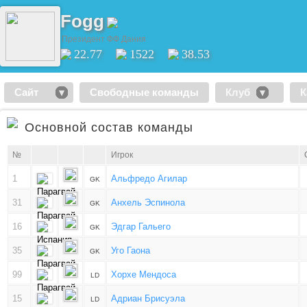
Fogg
Президент ФФ Дания
22.77
1522
38.53
Сайт
Свободные команды
Клуб
К
Основной состав команды
№
Игрок
1
Альфредо Агилар
GK
31
Анхель Эспинола
GK
16
Эдгар Гальего
GK
35
Уго Гаона
GK
99
Хорхе Мендоса
LD
15
Адриан Брисуэла
LD