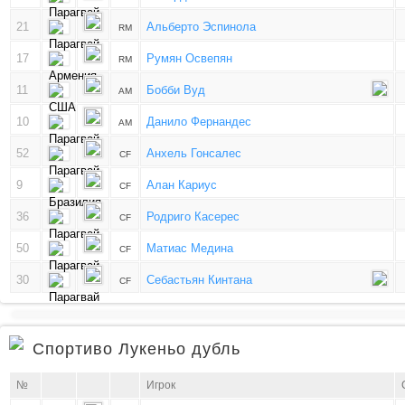
21
Альберто Эспинола
RM
17
Румян Освепян
RM
11
Бобби Вуд
AM
10
Данило Фернандес
AM
52
Анхель Гонсалес
CF
9
Алан Кариус
CF
36
Родриго Касерес
CF
50
Матиас Медина
CF
30
Себастьян Кинтана
CF
Спортиво Лукеньо дубль
№
Игрок