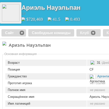
Ариэль Науэльпан
CF
$720,469
41.5
0.493
Сайт
Свободные команды
Клуб
К
Ариэль Науэльпан
Основная информация
Возраст
31
(Дней
Позиция
CF
Гражданство
Аргент
Прототип игрока
нет ссылки
Полное имя
не указано
Сокращённое имя
Ариэль Науэ
Имя латиницей
не указано