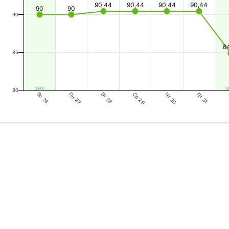
90,44
90,44
90,44
90,44
90
90
90
8
85
вых.
в
80
Вс 26
Вт 28
Чт 30
Пн 27
Ср 29
Пт 31