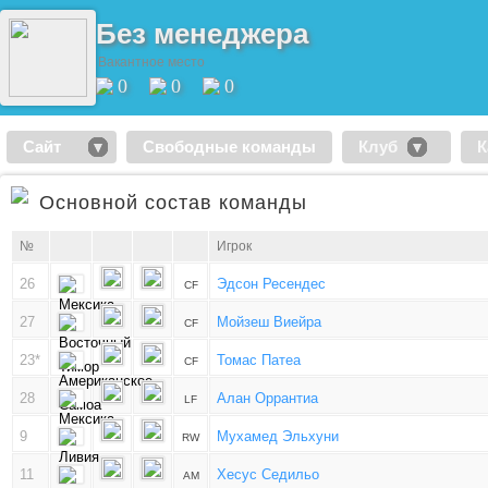
Без менеджера
Вакантное место
0
0
0
Сайт
Свободные команды
Клуб
К
Основной состав команды
№
Игрок
26
Эдсон Ресендес
CF
27
Мойзеш Виейра
CF
23*
Томас Патеа
CF
28
Алан Оррантиа
LF
9
Мухамед Эльхуни
RW
11
Хесус Седильо
AM