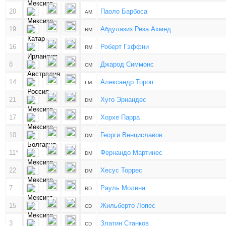
20
Паоло Барбоса
AM
19
Абдулазиз Реза Ахмед
RM
16
Роберт Гэффни
RM
8
Джарод Симмонс
CM
14
Aлександр Тороп
LM
21
Хуго Эрнандес
DM
17
Хорхе Парра
DM
10
Георги Венциславов
DM
11*
Фернандо Мартинес
DM
22
Хесус Торрес
DM
7
Рауль Молина
RD
15
Жильберто Лопес
CD
3
Златин Станков
CD