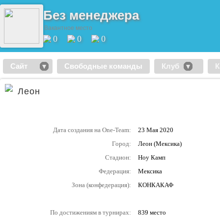
Без менеджера
Вакантное место
0
0
0
Сайт
Свободные команды
Клуб
К
Леон
Дата создания на One-Team:
23 Мая 2020
Город:
Леон (Мексика)
Стадион:
Ноу Камп
Федерация:
Мексика
Зона (конфедерация):
КОНКАКАФ
По достижениям в турнирах:
839 место