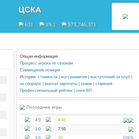
ЦСКА
Москва
631
19.1
$73,746,371
Общая информация
Прогресс игрока по сезонам
Совмещение позиции
История:
стоимости
|
игр
|
развития
|
выступлений за клуб
|
за сборную
|
выплат зарплаты
|
травм
|
старения
Профессиональный рейтинг
|
очки ВП
Последние игры
4:0
9.41
1:0
7.55
3:0
10