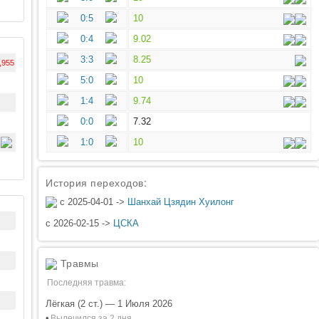
0:5
10
0:4
9.02
3:3
8.25
,955
5:0
10
1:4
9.74
0:0
7.32
1:0
10
История переходов:
с 2025-04-01 ->
Шанхай Цзядин Хуилонг
с 2026-02-15 ->
ЦСКА
Травмы
Последняя травма:
Лёгкая (2 ст.) — 1 Июля 2026
•
Вылечился за 2 дня