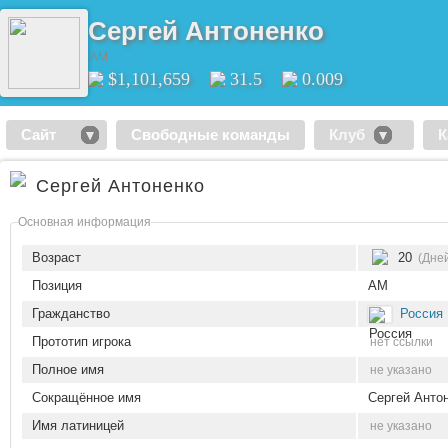
Сергей Антоненко
AM
$1,101,659
31.5
0.009
Сайт
Свободные команды
Клуб
К
Сергей Антоненко
Основная информация
Возраст
20
(Дне
Позиция
AM
Гражданство
Россия
Прототип игрока
нет ссылки
Полное имя
не указано
Сокращённое имя
Сергей Анто
Имя латиницей
не указано