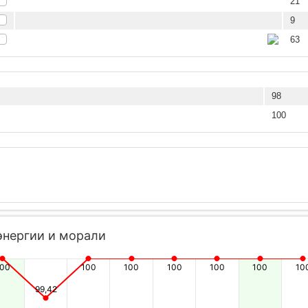
21
9
63
98
100
энергии и морали
100
100
100
100
100
100
10
99,42