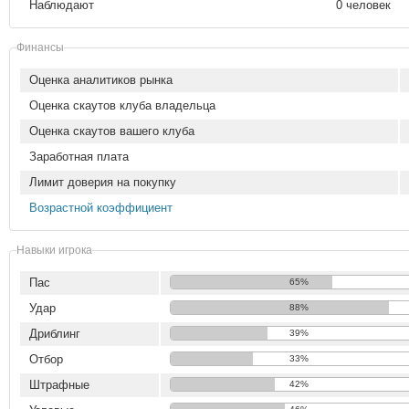
Наблюдают
0 человек
Финансы
Оценка аналитиков рынка
Оценка скаутов клуба владельца
Оценка скаутов вашего клуба
Заработная плата
Лимит доверия на покупку
Возрастной коэффициент
Навыки игрока
Пас
65%
Удар
88%
Дриблинг
39%
Отбор
33%
Штрафные
42%