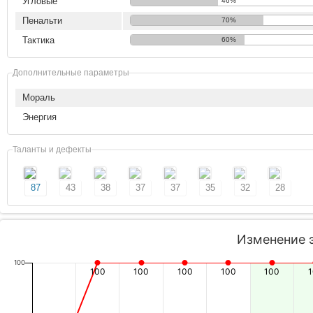
Угловые
46%
Пенальти
70%
Тактика
60%
Дополнительные параметры
Мораль
Энергия
Таланты и дефекты
87
43
38
37
37
35
32
28
Изменение 
100
100
100
100
100
100