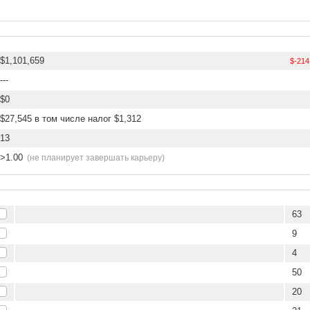
$1,101,659
$-214
---
$0
$27,545 в том числе налог $1,312
13
>1.00
(не планирует завершать карьеру)
63
9
4
50
20