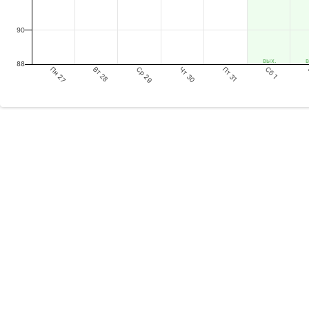
90
вых.
в
88
Пн 27
Ср 29
Пт 31
Вт 28
Чт 30
Сб 1