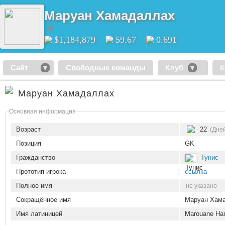
Маруан Хамадаллах
GK
$1,184,879
59.67
0.691
Сайт
Свободные команды
Клуб
К
Маруан Хамадаллах
Основная информация
Возраст
22
(Дней
Позиция
GK
Гражданство
Тунис
Прототип игрока
ссылка
Полное имя
не указано
Сокращённое имя
Маруан Хам
Имя латиницей
Marouane Ha