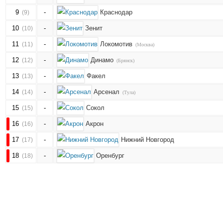
9
-
Краснодар
(9)
10
-
Зенит
(10)
11
-
Локомотив
(11)
(Москва)
12
-
Динамо
(12)
(Брянск)
13
-
Факел
(13)
14
-
Арсенал
(14)
(Тула)
15
-
Сокол
(15)
16
-
Акрон
(16)
17
-
Нижний Новгород
(17)
18
-
Оренбург
(18)