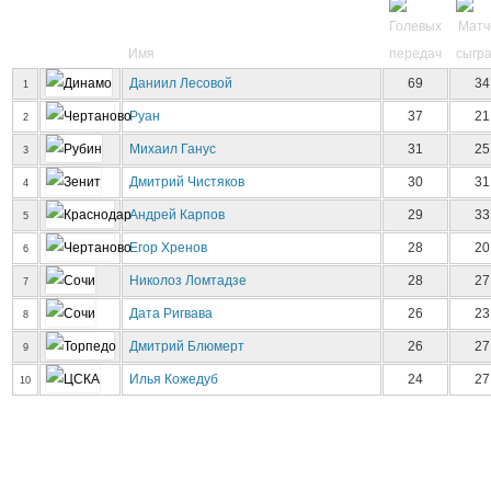
Имя
Даниил Лесовой
69
34
1
Руан
37
21
2
Михаил Ганус
31
25
3
Дмитрий Чистяков
30
31
4
Андрей Карпов
29
33
5
Егор Хренов
28
20
6
Николоз Ломтадзе
28
27
7
Дата Ригвава
26
23
8
Дмитрий Блюмерт
26
27
9
Илья Кожедуб
24
27
10