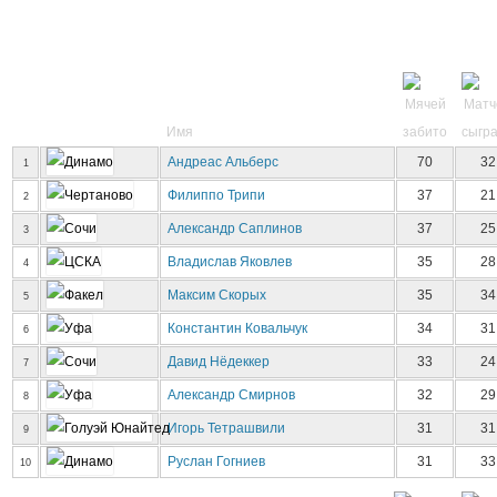
Имя
Андреас Альберс
70
32
1
Филиппо Трипи
37
21
2
Aлександр Саплинов
37
25
3
Владислав Яковлев
35
28
4
Максим Скорых
35
34
5
Константин Ковальчук
34
31
6
Давид Нёдеккер
33
24
7
Александр Смирнов
32
29
8
Игорь Тетрашвили
31
31
9
Руслан Гогниев
31
33
10