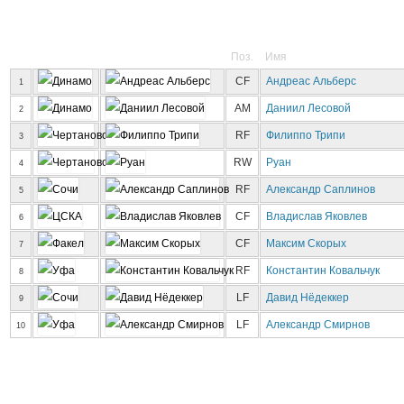
Поз.
Имя
CF
Андреас Альберс
1
AM
Даниил Лесовой
2
RF
Филиппо Трипи
3
RW
Руан
4
RF
Aлександр Саплинов
5
CF
Владислав Яковлев
6
CF
Максим Скорых
7
RF
Константин Ковальчук
8
LF
Давид Нёдеккер
9
LF
Александр Смирнов
10