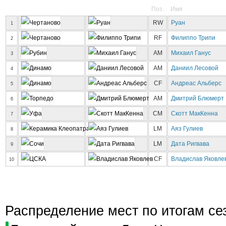
Поз.
Имя
RW
Руан
1
RF
Филиппо Трипи
2
AM
Михаил Ганус
3
AM
Даниил Лесовой
4
CF
Андреас Альберс
5
AM
Дмитрий Блюмерт
6
CM
Скотт МакКенна
7
LM
Aяз Гулиев
8
LM
Дата Ригвава
9
CF
Владислав Яковле
10
Распределение мест по итогам се