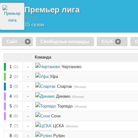
Премьер лига
Россия
15 сезон
Сайт
Свободные команды
Клуб
К
Команда
1
-
Чертаново
(1)
2
-
Уфа
(2)
3
-
Спартак
(3)
(Москва)
4
-
Динамо
(4)
(Москва)
5
-
Торпедо
(5)
(Москва)
6
-
Сочи
(6)
7
-
ЦСКА
(7)
(Москва)
8
-
Рубин
(8)