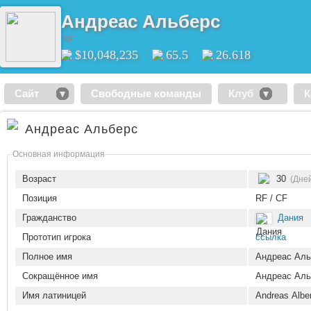
Андреас Альберс
RF
$10,048,235
65.5
26.618
Сайт
Свободные команды
Клуб
К
Андреас Альберс
Основная информация
Возраст
30
(Дней
Позиция
RF / CF
Гражданство
Дания
Прототип игрока
ссылка
Полное имя
Андреас Аль
Сокращённое имя
Андреас Аль
Имя латиницей
Andreas Albe