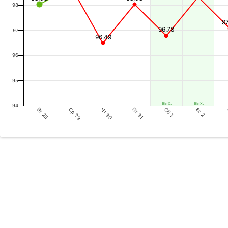
98
9
96,78
97
96,49
96
95
вых.
вых.
94
Вт 28
Чт 30
Сб 1
Ср 29
Пт 31
Вс 2