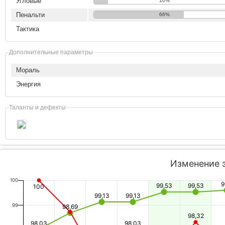
Угловые
10%
Пенальти
66%
Тактика
Дополнительные параметры
Мораль
Энергия
Таланты и дефекты
Изменение 
100
9
99,53
99,53
100
99,13
99,13
99
98,69
98,32
98,03
98,03