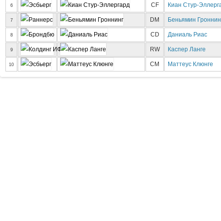
CF
Киан Стур-Эллерг
6
DM
Беньямин Гроннин
7
CD
Даниаль Риас
8
RW
Каспер Ланге
9
CM
Маттеус Клюнге
10