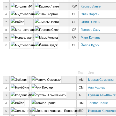
RW
Каспер Ланге
5
CF
Эван Хорган
6
CF
Эмиль Осени
7
CF
Грегерс Схоу
8
AM
Марк Колунд
9
CF
Йеппе Кудск
10
Поз.
Имя
AM
Маркус Семовски
1
CM
Али Кохлер
2
RF
Султан Аль-Шанге
3
DM
Тобиас Тране
4
RD
Йонатан Кристиан
5