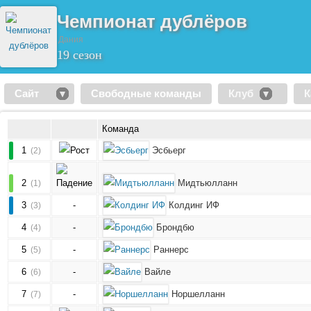
Чемпионат дублёров
Дания
19 сезон
Сайт
Свободные команды
Клуб
К
Команда
1
Эсбьерг
(2)
2
Мидтьюлланн
(1)
3
-
Колдинг ИФ
(3)
4
-
Брондбю
(4)
5
-
Раннерс
(5)
6
-
Вайле
(6)
7
-
Норшелланн
(7)