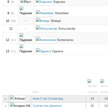
8
Хорсенс
(9)
9
Нюкёбинг
(8)
10
-
Виборг
(10)
11
-
Хельсингёр
12
Копенгаген
(11)
13
Оденсе
(12)
Имя
Киан Стур-Эллергард
23
14
1
Султан Аль-Шангети
20
13
2