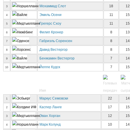
Мохаммад Слот
18
12
3
Эмиль Осени
11
15
4
Грегерс Схоу
11
15
5
Филип Кронер
8
13
6
Габриэль Соренсен
8
14
7
Давид Вестергор
8
15
8
Бенжамин Вестергор
7
14
9
Йеппе Кудск
7
15
10
Имя
Маркус Семовски
22
14
1
Каспер Ланге
17
15
2
Эван Хорган
12
15
3
Марк Колунд
10
14
4