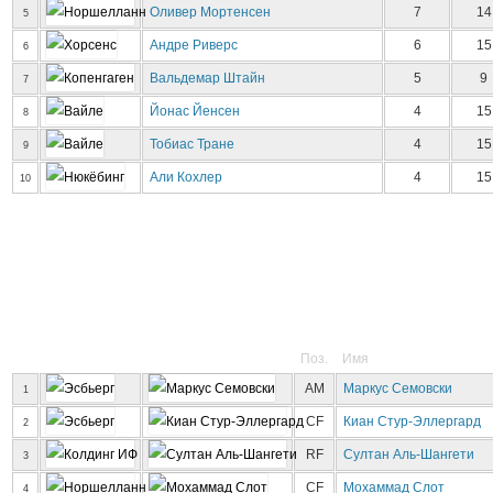
Оливер Мортенсен
7
14
5
Андре Риверс
6
15
6
Вальдемар Штайн
5
9
7
Йонас Йенсен
4
15
8
Тобиас Тране
4
15
9
Али Кохлер
4
15
10
Поз.
Имя
AM
Маркус Семовски
1
CF
Киан Стур-Эллергард
2
RF
Султан Аль-Шангети
3
CF
Мохаммад Слот
4