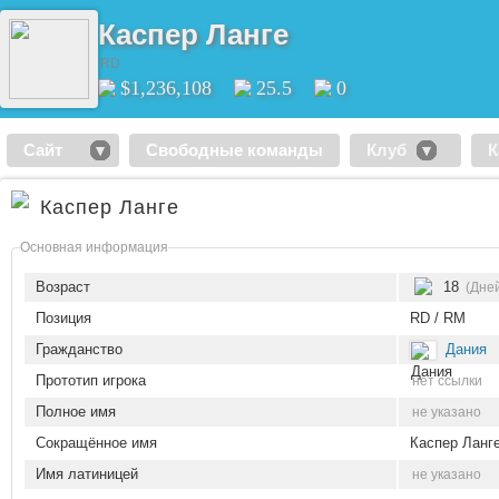
Каспер Ланге
RD
$1,236,108
25.5
0
Сайт
Свободные команды
Клуб
К
Каспер Ланге
Основная информация
Возраст
18
(Дней
Позиция
RD / RM
Гражданство
Дания
Прототип игрока
нет ссылки
Полное имя
не указано
Сокращённое имя
Каспер Ланг
Имя латиницей
не указано