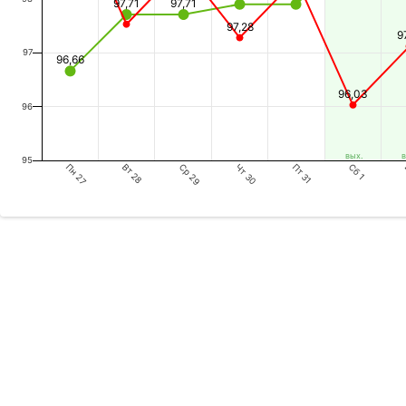
97,71
97,71
97,28
9
97
96,66
96,03
96
вых.
в
95
Пн 27
Ср 29
Пт 31
Вт 28
Чт 30
Сб 1