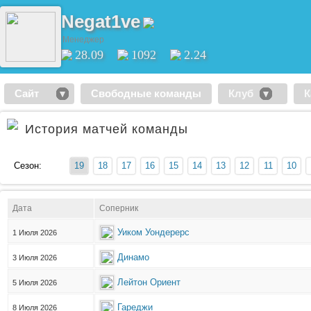
Negat1ve
Менеджер
28.09
1092
2.24
Сайт
Свободные команды
Клуб
К
История матчей команды
Сезон:
19
18
17
16
15
14
13
12
11
10
Дата
Соперник
Уиком Уондерерс
1 Июля 2026
Динамо
3 Июля 2026
Лейтон Ориент
5 Июля 2026
Гареджи
8 Июля 2026