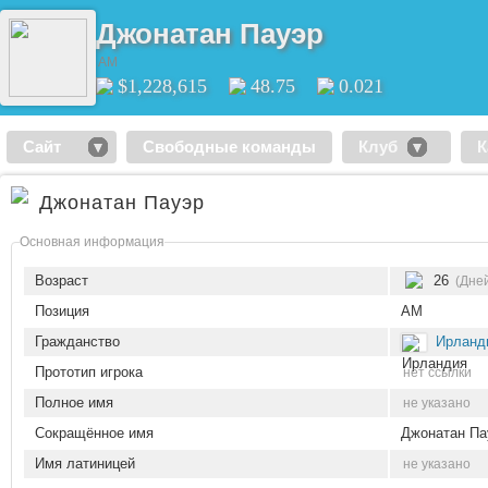
Джонатан Пауэр
AM
$1,228,615
48.75
0.021
Сайт
Свободные команды
Клуб
К
Джонатан Пауэр
Основная информация
Возраст
26
(Дней
Позиция
AM
Гражданство
Ирланд
Прототип игрока
нет ссылки
Полное имя
не указано
Сокращённое имя
Джонатан Па
Имя латиницей
не указано