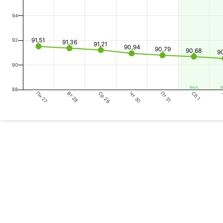
94
91,51
92
91,36
91,21
90,94
90,79
90,68
9
90
вых.
в
88
Пн 27
Ср 29
Пт 31
Вт 28
Чт 30
Сб 1