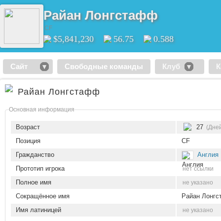
Райан Лонгстафф
CF
$5,841,230
56.75
0.588
Сайт
Свободные команды
Клуб
К
Райан Лонгстафф
Основная информация
Возраст
27
(Дней
Позиция
CF
Гражданство
Англия
Прототип игрока
нет ссылки
Полное имя
не указано
Сокращённое имя
Райан Лонг
Имя латиницей
не указано