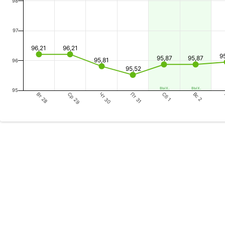
98
97
96,21
96,21
9
95,87
95,87
95,81
96
95,52
вых.
вых.
95
Вт 28
Чт 30
Сб 1
Ср 29
Пт 31
Вс 2