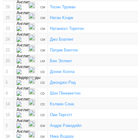
26
Тосин Труман
CM
25
Натан Кларк
CM
23
Натаниэл Торнтон
CM
24
Джо Боатенг
CM
22
Патрик Бентли
CM
20
Бен Эллиот
LM
3
Дэнни Холла
CD
5
Джонджо Рид
CD
4
Шон Пеннингтон
CD
14
Кэлвин Сона
CD
15
Ови Терготт
CD
2
Андре Рамздейл
SW
34
Нике Вудроу
GK