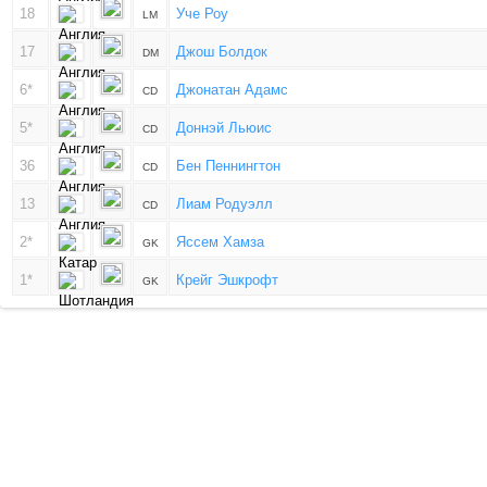
18
Уче Роу
LM
17
Джош Болдок
DM
6*
Джонатан Адамс
CD
5*
Доннэй Льюис
CD
36
Бен Пеннингтон
CD
13
Лиам Родуэлл
CD
2*
Яссем Хамза
GK
1*
Крейг Эшкрофт
GK