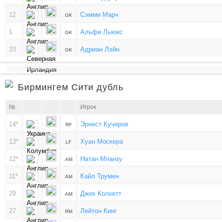
12
Сэмми Марч
GK
1
Альфи Льюис
GK
33
Адриан Лэйн
GK
Бирмингем Сити дубль
№
Игрок
14*
Эрнест Кучеров
RF
13*
Хуан Москера
LF
12*
Натан Мпанзу
AM
11*
Кайл Трумен
AM
29
Джек Колкетт
AM
27
Лейтон Кинг
RM