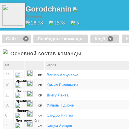
Gorodchanin
Менеджер
28.78
1578
5
Сайт
Свободные команды
Клуб
К
Основной состав команды
№
Игрок
22*
Вагнер Албукерке
RF
10
Камил Билиньски
CF
11
Диегу Лейва
CF
30
Уильям Ндионе
CF
8
Сандро Риттер
AM
7
Калум Хейден
CM