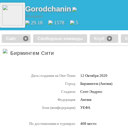
Gorodchanin
Менеджер
29.18
1578
5
Сайт
Свободные команды
Клуб
К
Бирмингем Сити
Дата создания на One-Team:
12 Октября 2020
Город:
Бирмингем (Англия)
Стадион:
Сент-Эндрюс
Федерация:
Англия
Зона (конфедерация):
УЕФА
По достижениям в турнирах:
408 место