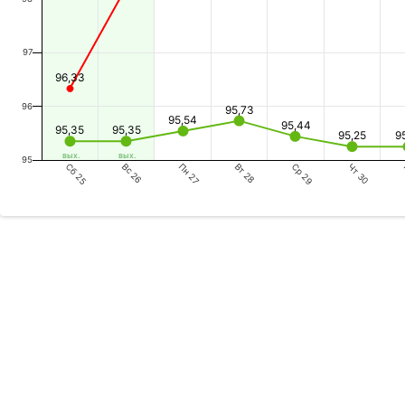
97
96,33
96
95,73
95,54
95,44
95,35
95,35
95,25
9
вых.
вых.
95
Сб 25
Пн 27
Ср 29
Вс 26
Вт 28
Чт 30