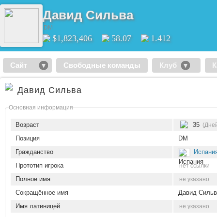
Давид Сильва
DM
$1,823,406
58.07
1.412
Сайт
Свободные команды
Клуб
К
Давид Сильва
Основная информация
Возраст
35
(Дней
Позиция
DM
Гражданство
Испани
Прототип игрока
нет ссылки
Полное имя
не указано
Сокращённое имя
Давид Сильв
Имя латиницей
не указано