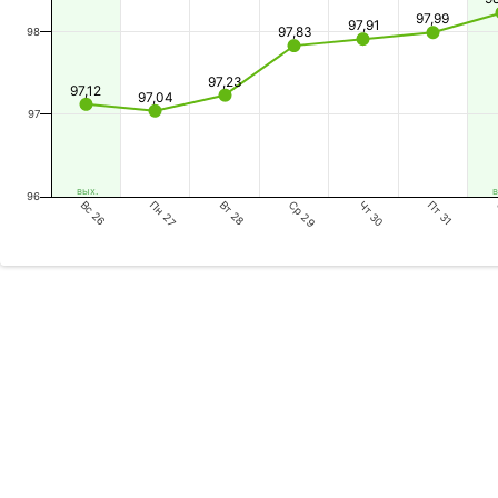
97,99
97,91
97,83
98
97,23
97,12
97,04
97
вых.
в
96
Вс 26
Вт 28
Чт 30
Пн 27
Ср 29
Пт 31