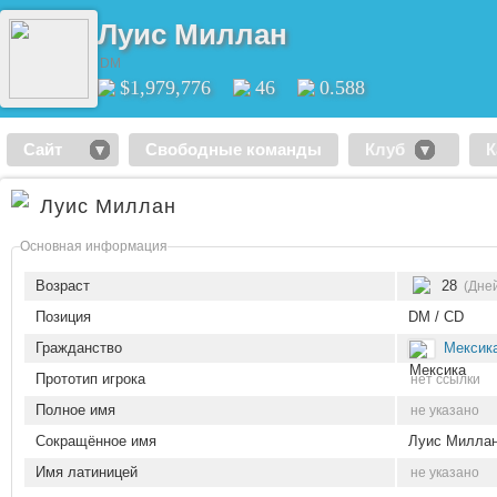
Луис Миллан
DM
$1,979,776
46
0.588
Сайт
Свободные команды
Клуб
К
Луис Миллан
Основная информация
Возраст
28
(Дне
Позиция
DM / CD
Гражданство
Мексик
Прототип игрока
нет ссылки
Полное имя
не указано
Сокращённое имя
Луис Милла
Имя латиницей
не указано