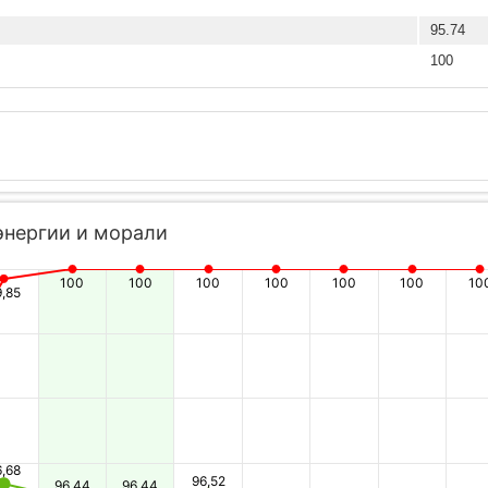
95.74
100
энергии и морали
100
100
100
100
100
100
10
9,85
6,68
96,52
96,44
96,44