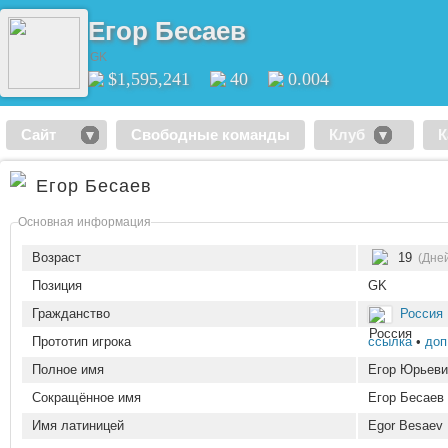
Егор Бесаев
GK
$1,595,241
40
0.004
Сайт
Свободные команды
Клуб
К
Егор Бесаев
Основная информация
Возраст
19
(Дней
Позиция
GK
Гражданство
Россия
Прототип игрока
ссылка
•
доп
Полное имя
Егор Юрьеви
Сокращённое имя
Егор Бесаев
Имя латиницей
Egor Besaev