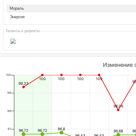
Мораль
Энергия
Таланты и дефекты
Изменение 
100
100
100
100
100
9
99,33
99
98,06
98
96,8
97
96,72
96,72
96,68
9
96,43
96,43