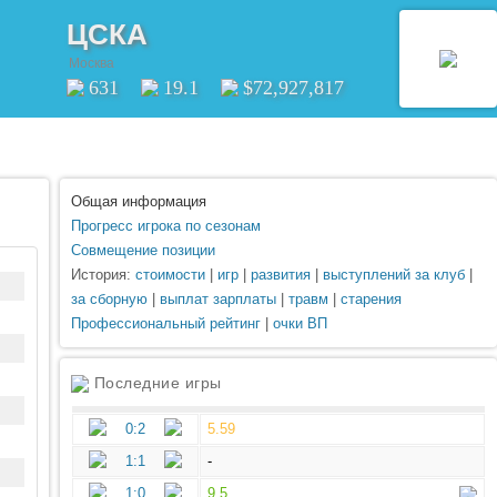
ЦСКА
Москва
631
19.1
$72,927,817
Общая информация
Прогресс игрока по сезонам
Совмещение позиции
История:
стоимости
|
игр
|
развития
|
выступлений за клуб
|
за сборную
|
выплат зарплаты
|
травм
|
старения
Профессиональный рейтинг
|
очки ВП
Последние игры
0:2
5.59
1:1
-
1:0
9.5