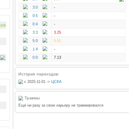
3:0
-
0:5
-
0:4
-
,526
3:3
3.25
5:0
5.51
1:4
-
0:0
7.13
История переходов:
с 2025-11-01 ->
ЦСКА
Травмы
Ещё ни разу за свою карьеру не травмировался