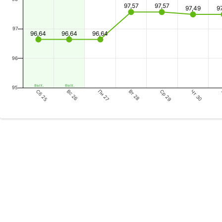
97,57
97,57
97,49
9
97
96,64
96,64
96,64
96
вых.
вых.
95
Сб 25
Пн 27
Ср 29
Вс 26
Вт 28
Чт 30