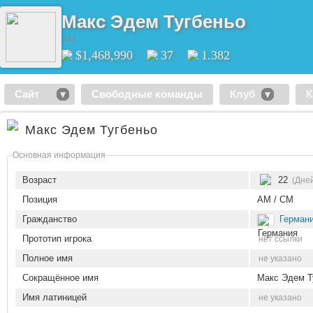
Макс Эдем Тугбеньо
AM
$1,468,990
37
1.382
Сайт
Свободные команды
Клуб
К
Макс Эдем Тугбеньо
Основная информация
Возраст
22
(Дней
Позиция
AM / CM
Гражданство
Герман
Прототип игрока
нет ссылки
Полное имя
не указано
Сокращённое имя
Макс Эдем Т
Имя латиницей
не указано