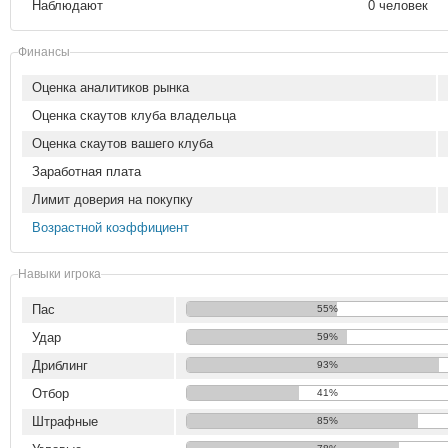
Наблюдают
0 человек
Финансы
Оценка аналитиков рынка
Оценка скаутов клуба владельца
Оценка скаутов вашего клуба
Заработная плата
Лимит доверия на покупку
Возрастной коэффициент
Навыки игрока
Пас
55%
Удар
59%
Дриблинг
93%
Отбор
41%
Штрафные
85%