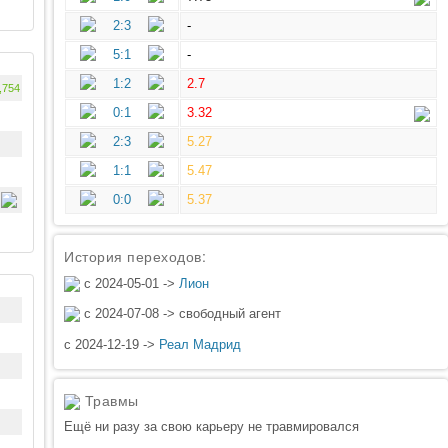
2:3
-
5:1
-
1:2
2.7
,754
0:1
3.32
2:3
5.27
1:1
5.47
0:0
5.37
История переходов:
с 2024-05-01 ->
Лион
с 2024-07-08 -> свободный агент
с 2024-12-19 ->
Реал Мадрид
Травмы
Ещё ни разу за свою карьеру не травмировался