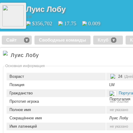
Луис Лобу
LW
$356,702
17.75
0.009
Сайт
Свободные команды
Клуб
К
Луис Лобу
Основная информация
Возраст
24
(Дней
Позиция
LW
Гражданство
Португ
Прототип игрока
нет ссылки
Полное имя
не указано
Сокращённое имя
Луис Лобу
Имя латиницей
не указано