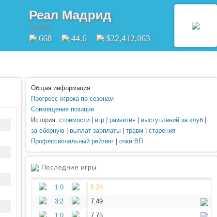
Реал Мадрид
Мадрид
668
44.6
$22,412,063
Общая информация
Прогресс игрока по сезонам
Совмещение позиции
История:
стоимости
|
игр
|
развития
|
выступлений за клуб
|
за сборную
|
выплат зарплаты
|
травм
|
старения
Профессиональный рейтинг
|
очки ВП
Последние игры
1:0
5.28
3:2
7.49
1:0
7.75