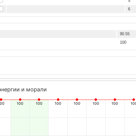
5
6
90.55
100
энергии и морали
100
100
100
100
100
100
100
10