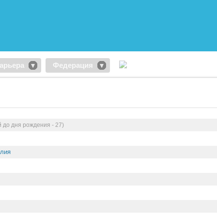
арьера
Федерация
 до дня рождения - 27)
алия