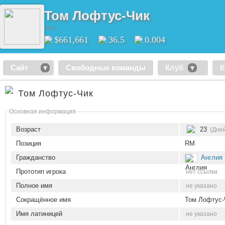
Том Лофтус-Чик
RM
$661,661
36.5
0.004
Сайт
Свободные команды
Клуб
К
Том Лофтус-Чик
Основная информация
Возраст
23
(Дней
Позиция
RM
Гражданство
Англия
Прототип игрока
нет ссылки
Полное имя
не указано
Сокращённое имя
Том Лофтус-
Имя латиницей
не указано