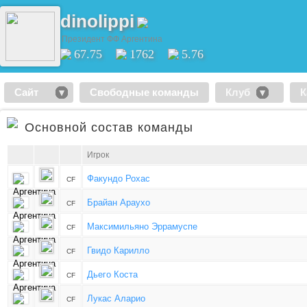
dinolippi
Президент ФФ Аргентина
67.75
1762
5.76
Сайт
Свободные команды
Клуб
К
Основной состав команды
Игрок
Факундо Рохас
CF
Брайан Араухо
CF
Максимильяно Эррамуспе
CF
Гвидо Карилло
CF
Дьего Коста
CF
Лукас Аларио
CF