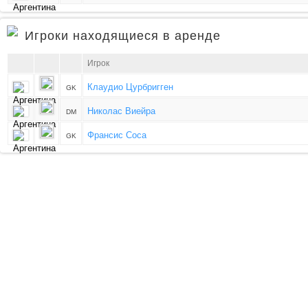
Игроки находящиеся в аренде
Игрок
Клаудио Цурбригген
GK
Николас Виейра
DM
Франсис Соса
GK