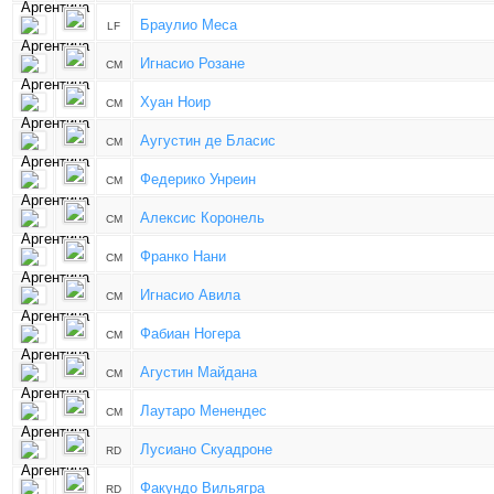
Браулио Меса
LF
Игнасио Розане
CM
Хуан Ноир
CM
Аугустин де Бласис
CM
Федерико Унреин
CM
Алексис Коронель
CM
Франко Нани
CM
Игнасио Авила
CM
Фабиан Ногера
CM
Агустин Майдана
CM
Лаутаро Менендес
CM
Лусиано Скуадроне
RD
Факундо Вильягра
RD