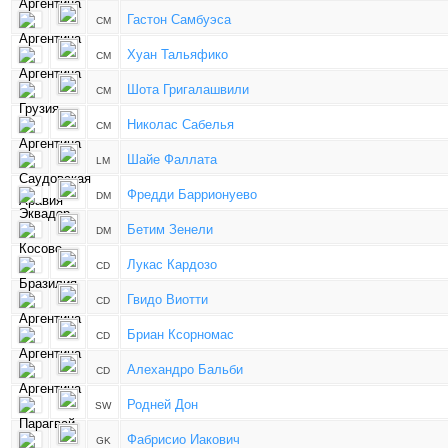
Гастон Самбуэса
CM
Хуан Тальяфико
CM
Шота Григалашвили
CM
Николас Сабелья
CM
Шайе Фаллата
LM
Фредди Баррионуево
DM
Бетим Зенели
DM
Лукас Кардозо
CD
Гвидо Виотти
CD
Бриан Ксорномас
CD
Алехандро Бальби
CD
Родней Дон
SW
Фабрисио Иакович
GK