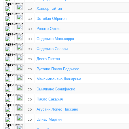
Хавьер Гайтан
CD
Эстебан Обрегон
CD
Ренато Ортис
CD
Федерико Малькорра
CD
Федерико Солари
CD
Диего Питтон
CD
Густаво Пабло Родригес
CD
Максимильяно Дюбарбье
CD
Эмилиано Бонифасио
CD
Пабло Сакария
CD
Агустин Лопес Писсано
CD
Элиас Мартин
CD