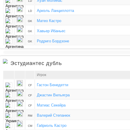
Хуан Молинас
LD
Ариэль Ланциллотта
LD
Матео Кастро
GK
Хавьер Ибаньес
GK
Родриго Бордзоне
GK
Эстудиантес дубль
Игрок
Гастон Бенедетти
CF
Джастин Вильягра
CF
Матиас Секейра
CF
Валерий Степанюк
RM
Габриэль Кастро
CM