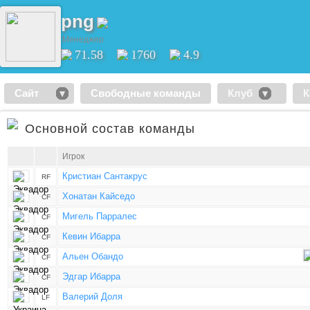
png
Менеджер
71.58
1760
4.9
Сайт
Свободные команды
Клуб
К
Основной состав команды
Игрок
Кристиан Сантакрус
RF
Хонатан Кайседо
CF
Мигель Парралес
CF
Кевин Ибарра
CF
Альен Обандо
CF
Эдгар Ибарра
CF
Валерий Доля
LF