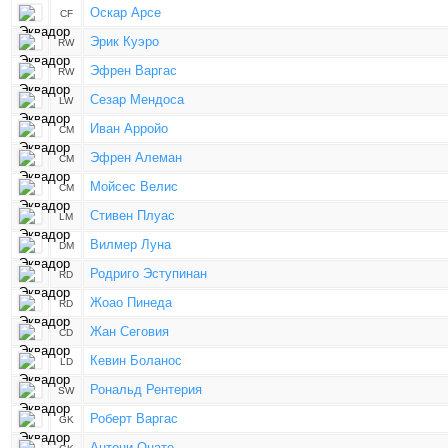
Оскар Арсе
CF
Эрик Куэро
RW
Эфрен Варгас
RW
Сезар Мендоса
LW
Иван Арройо
CM
Эфрен Алеман
CM
Мойсес Велис
CM
Стивен Плуас
LM
Вилмер Луна
DM
Родриго Эступинан
RD
Жоао Пинеда
RD
Жан Сеговия
CD
Кевин Боланос
LD
Рональд Рентерия
SW
Роберт Варгас
GK
Антони Онате