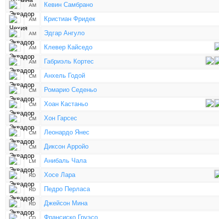
Кевин Самбрано
AM
Кристиан Фридек
AM
Эдгар Ангуло
AM
Клевер Кайседо
AM
Габриэль Кортес
AM
Анхель Годой
CM
Ромарио Седеньо
CM
Хоан Кастаньо
CM
Хон Гарсес
CM
Леонардо Янес
CM
Диксон Арройо
CM
Анибаль Чала
LM
Хосе Лара
RD
Педро Перласа
RD
Джейсон Мина
RD
Франсиско Груэсо
CD