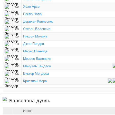
Хоао Арсе
CD
Пабло Чала
CD
Дерихан Квиньонес
CD
Стевен Валенсия
CD
Никсон Молина
LD
Джон Пиедра
LD
Марио Пинейда
LD
Моисес Валенсия
GK
Мануэль Тандасо
GK
Виктор Мендоса
GK
Кристиан Мера
GK
Барселона дубль
Игрок