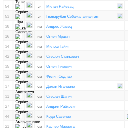
54
Милан Райевац
LF
53
Гнанарубан Себамалаинаягам
LF
38
Андрес Живец
RM
16
Огнен Мршич
RM
34
Милош Гайич
RM
42
Стефон Станкович
RM
35
Огнен Николич
CM
32
Филип Седлар
CM
37
Дилан Италиано
CM
31
Стефан Шапич
CM
27
Андрия Райкович
CM
44
Коди Савелио
CM
21
Каспер Мариота
CM