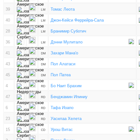
39
Томас Леота
LM
40
Джон-Кейси Феррейра-Сала
LM
28
Бранимир Суботич
LM
36
Дэнни Мулитало
LM
41
Захари Мана'о
DM
43
Пол Алатаси
DM
45
Пол Патеа
DM
4
Бо Наит Брахим
RD
47
Бенджамин Ипиниу
RD
6
Тафа Иоапо
RD
23
Уасилаа Хелета
RD
15
Урош Витас
CD