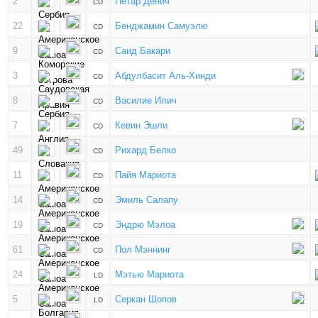
2
Петар Денич
CD
22
Бенджамин Самуэлю
CD
9
Саид Бакари
CD
3
Абдулбасит Аль-Хинди
CD
8
Василие Илич
CD
7
Кевин Эшли
CD
49
Рихард Белко
CD
11
Пайя Мариота
CD
14
Эмиль Салапу
CD
19
Эндрю Мэлоа
CD
61
Пол Мэннинг
CD
24
Мэтью Мариота
LD
5
Серкан Шопов
LD