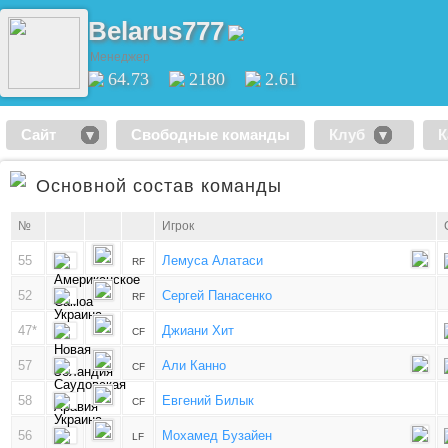
Belarus777
Менеджер
64.73
2180
2.61
Сайт
Свободные команды
Клуб
К
Основной состав команды
№
Игрок
55
Лемуса Алатаси
RF
52
Сергей Панасенко
RF
47*
Джиани Хит
CF
57
Али Канно
CF
58
Евгений Билык
CF
56
Мохамед Бузайен
LF