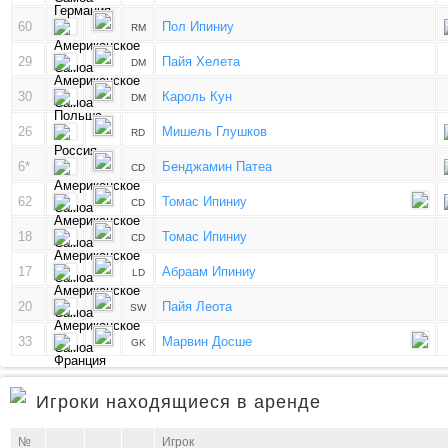
60
Пол Ипиниу
RM
29
Пайя Хелета
DM
30
Кароль Кун
DM
26
Мишель Глушков
RD
6*
Бенджамин Патеа
CD
62
Томас Ипиниу
CD
18
Томас Ипиниу
CD
17
Абраам Ипиниу
LD
20
Пайя Леота
SW
33
Марвин Досше
GK
Игроки находящиеся в аренде
№
Игрок