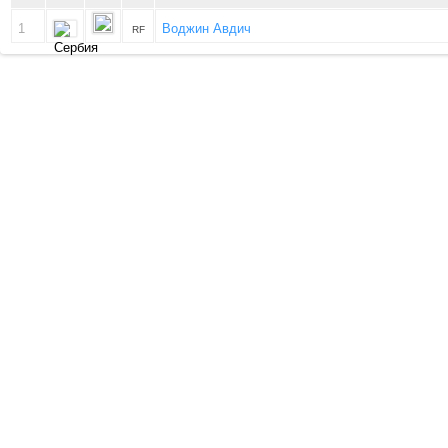
1
Воджин Авдич
RF