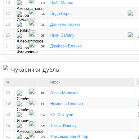
10
Пайя Мэлоа
LD
12
Энда Бёрнс
GK
13
Даниэль Керкез
GK
25
Ники Салапу
GK
1
Джейсон Бланко
GK
Чукарички дубль
№
Игрок
59
Горан Миликич
RF
14*
Неманья Гочанин
CF
50
Юя Хатеучи
RW
46
Томас Ипиниу
AM
51
Максимилиан Иттер
LW