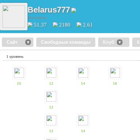
Belarus777
Менеджер
51.37
2180
2.61
Сайт
Свободные команды
Клуб
К
1 уровень
10
12
14
16
12
12
14