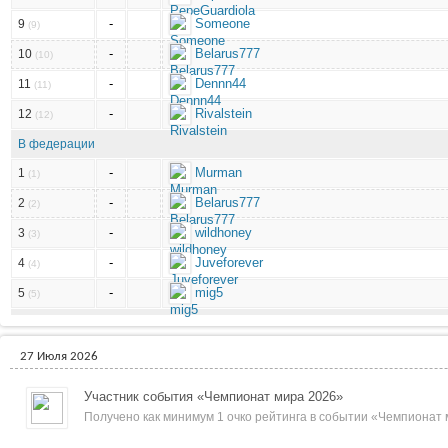
-
Someone
9
(9)
-
Belarus777
10
(10)
-
Dennn44
11
(11)
-
Rivalstein
12
(12)
В федерации
-
Murman
1
(1)
-
Belarus777
2
(2)
-
wildhoney
3
(3)
-
Juveforever
4
(4)
-
mig5
5
(5)
27 Июля 2026
Участник события «Чемпионат мира 2026»
Получено как минимум 1 очко рейтинга в событии «Чемпионат