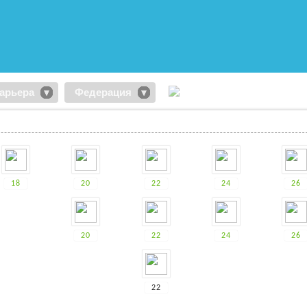
арьера
Федерация
18
20
22
24
26
20
22
24
26
22