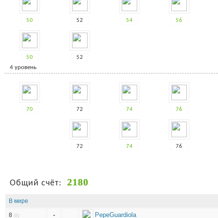
50
52
54
56
50
52
4 уровень
70
72
74
76
72
74
76
2180
Общий счёт:
В мире
-
PepeGuardiola
8
(8)