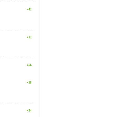
+42
+12
+66
+58
+34