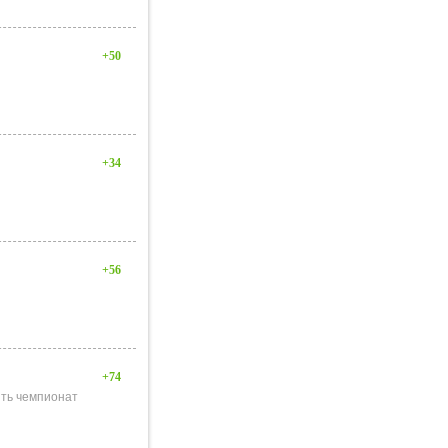
+50
+34
+56
+74
ить чемпионат