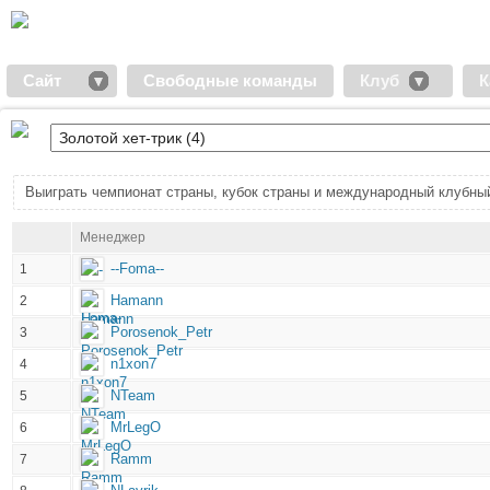
Сайт
Свободные команды
Клуб
К
Выиграть чемпионат страны, кубок страны и международный клубный
Менеджер
--Foma--
1
Hamann
2
Porosenok_Petr
3
n1xon7
4
NTeam
5
MrLegO
6
Ramm
7