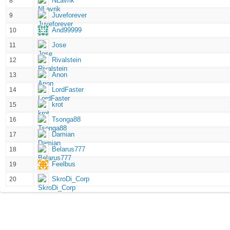
NLavrik
8
Juveforever
9
And99999
10
Jose
11
Rivalstein
12
Anon
13
LordFaster
14
krot
15
Tsonga88
16
Damian
17
Belarus777
18
Feelbus
19
SkroDi_Corp
20