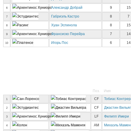
Александр Добрай
9
15
6
Габриэль Кастро
8
7
7
Хуан Эспинола
8
15
8
Франсиско Перейра
7
14
9
Игорь Пос
6
14
10
Поз.
Имя
CF
Тобиас Контрер
1
CF
Джастин Вильяг
2
LF
Филипп Имери
3
AM
Михаэль Мамен
4