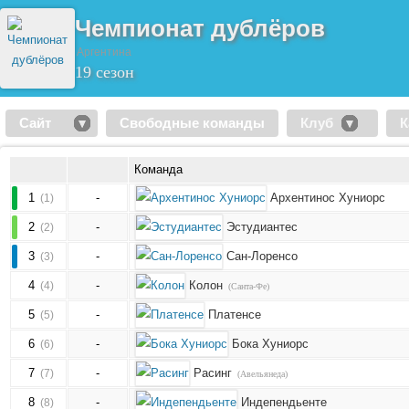
Чемпионат дублёров
Аргентина
19 сезон
Сайт
Свободные команды
Клуб
К
Команда
1
-
Архентинос Хуниорс
(1)
2
-
Эстудиантес
(2)
3
-
Сан-Лоренсо
(3)
4
-
Колон
(4)
(Санта-Фе)
5
-
Платенсе
(5)
6
-
Бока Хуниорс
(6)
7
-
Расинг
(7)
(Авельянеда)
8
-
Индепендьенте
(8)