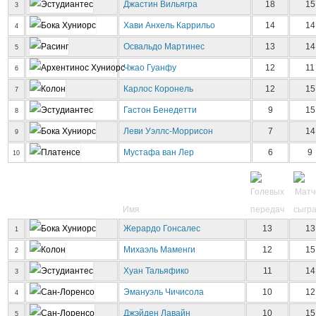
Джастин Вильягра
18
15
3
Хави Анхель Каррильо
14
14
4
Освальдо Мартинес
13
14
5
Чжао Гуанфу
12
11
6
Карлос Коронель
12
15
7
Гастон Бенедетти
9
15
8
Леви Уэллс-Моррисон
7
14
9
Мустафа ван Лер
6
9
10
Имя
Жерардо Гонсалес
13
13
1
Михаэль Маменги
12
15
2
Хуан Тальяфико
11
14
3
Эмануэль Чичисола
10
12
4
Джэйден Лавайн
10
15
5