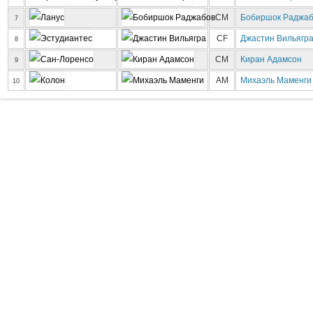
CM
Бобиршок Раджа
7
CF
Джастин Вильягр
8
CM
Киран Адамсон
9
AM
Михаэль Маменги
10