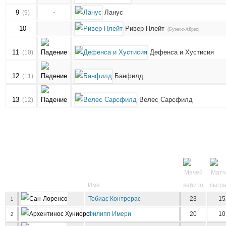
9
-
Ланус
(9)
10
-
Ривер Плейт
(Буэнос-Айрес)
11
Дефенса и Хустисия
(10)
12
Банфилд
(11)
13
Велес Сарсфилд
(12)
Имя
Тобиас Контрерас
23
15
1
Филипп Имери
20
10
2