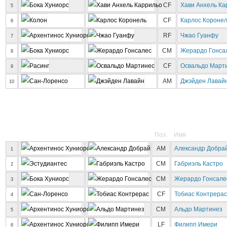
CF
Хави Анхель Ка
5
CF
Карлос Короне
6
RF
Чжао Гуанфу
7
CM
Жерардо Гонса
8
CF
Освальдо Март
9
AM
Джэйден Лавай
10
Поз.
Имя
AM
Александр Добра
1
CM
Габриэль Кастро
2
CM
Жерардо Гонсале
3
CF
Тобиас Контрерас
4
CM
Альдо Мартинез
5
LF
Филипп Имери
6