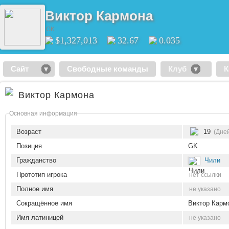
Виктор Кармона
GK
$1,327,013
32.67
0.035
Сайт
Свободные команды
Клуб
К
Виктор Кармона
Основная информация
Возраст
19
(Дней
Позиция
GK
Гражданство
Чили
Прототип игрока
нет ссылки
Полное имя
не указано
Сокращённое имя
Виктор Карм
Имя латиницей
не указано