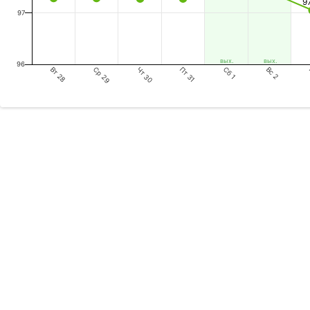
9
97
вых.
вых.
96
Вт 28
Чт 30
Сб 1
Ср 29
Пт 31
Вс 2