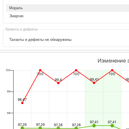
Мораль
Энергия
Таланты и дефекты
Таланты и дефекты не обнаружены
Изменение 
100
100
100
100
99,41
9
99,4
99
98,47
98
97,41
97,41
97,29
97,29
97,28
97,28