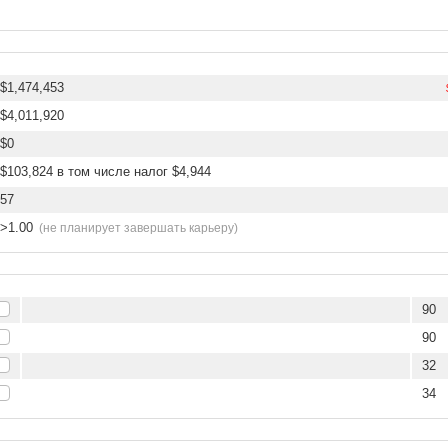
$1,474,453
$4,011,920
$0
$103,824 в том числе налог $4,944
57
>1.00
(не планирует завершать карьеру)
90
90
32
34