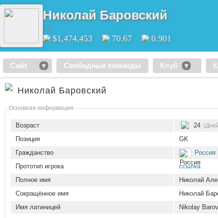
Николай Баровский
GK
$1,474,453
70.67
0.901
Сайт
Свободные команды
Клуб
К
Николай Баровский
Основная информация
Возраст
24
(Дней
Позиция
GK
Гражданство
Россия
Прототип игрока
ссылка
Полное имя
Николай Але
Сокращённое имя
Николай Бар
Имя латиницей
Nikolay Baro