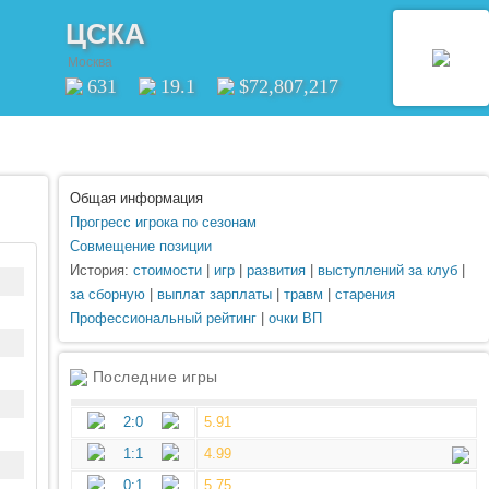
ЦСКА
Москва
631
19.1
$72,807,217
Общая информация
Прогресс игрока по сезонам
Совмещение позиции
История:
стоимости
|
игр
|
развития
|
выступлений за клуб
|
за сборную
|
выплат зарплаты
|
травм
|
старения
Профессиональный рейтинг
|
очки ВП
Последние игры
2:0
5.91
1:1
4.99
0:1
5.75