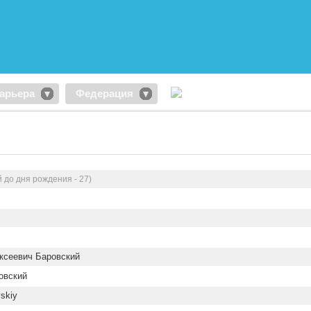
арьера
Федерация
 до дня рождения - 27)
ксеевич Баровский
овский
vskiy