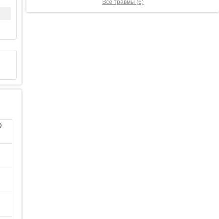
Все травмы (6)
0