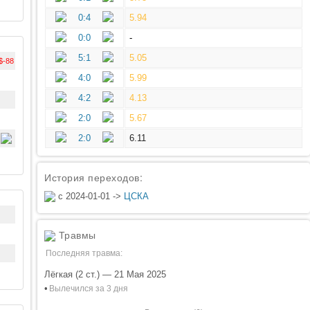
0:4
5.94
0:0
-
5:1
5.05
$-88
4:0
5.99
4:2
4.13
2:0
5.67
2:0
6.11
История переходов:
с 2024-01-01 ->
ЦСКА
Травмы
Последняя травма:
Лёгкая (2 ст.) — 21 Мая 2025
•
Вылечился за 3 дня