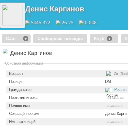
Денис Каргинов
DM
$446,372
26.75
0.048
Сайт
Свободные команды
Клуб
К
Денис Каргинов
Основная информация
Возраст
25
(Дней
Позиция
DM
Гражданство
Россия
Прототип игрока
нет ссылки
Полное имя
не указано
Сокращённое имя
Денис Карги
Имя латиницей
не указано