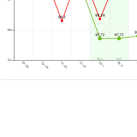
98,36
98,3
98
9
97,72
97,72
вых.
вых.
97
Вт 28
Чт 30
Сб 1
Ср 29
Пт 31
Вс 2