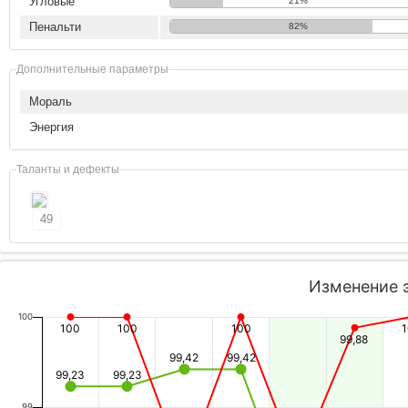
Угловые
21%
Пенальти
82%
Дополнительные параметры
Мораль
Энергия
Таланты и дефекты
49
Изменение 
100
100
100
100
99,88
99,42
99,42
99,23
99,23
99