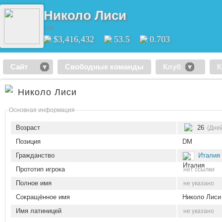
Николо Лиси
DM
$3,416,432
53.5
0.703
Сайт
Свободные команды
Клуб
К
Николо Лиси
Основная информация
Возраст
26
(Дней
Позиция
DM
Гражданство
Италия
Прототип игрока
нет ссылки
Полное имя
не указано
Сокращённое имя
Николо Лиси
Имя латиницей
не указано