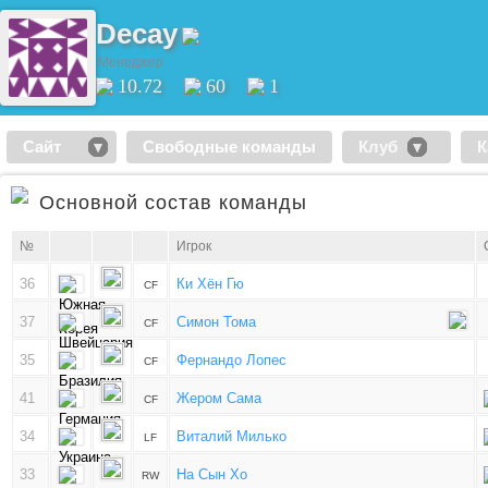
Decay
Менеджер
10.72
60
1
Сайт
Свободные команды
Клуб
К
Основной состав команды
№
Игрок
36
Ки Хён Гю
CF
37
Симон Тома
CF
35
Фернандо Лопес
CF
41
Жером Сама
CF
34
Виталий Милько
LF
33
На Сын Хо
RW