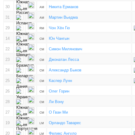
30
Никита Ермаков
AM
31
Мартин Вьедма
AM
29
Чон Хён Гю
RM
14
Юн Чангын
CM
22
Симон Милянович
CM
23
Джонатан Лесса
CM
24
Александр Быков
CM
25
Каспер Лунн
CM
26
Олег Горин
CM
28
Ли Вону
CM
27
О Гван Ми
CM
19
Орландо Таварес
LM
20
Феликс Ангуло
LM