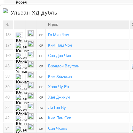
Ульсан ХД дубль
№
Игрок
18*
Го Мин Чжэ
CF
17*
Ким Нам Чон
CF
16*
Сон Дон Чин
CF
43
Брэндон Ваугхан
CF
38
Ким Хёкчжин
CF
39
Хван Чу Ён
CF
40
Хан Джихун
CF
32
Ли Ган Ву
RW
42
Ким Пан Сок
AM
9*
Син Чхоль
CM