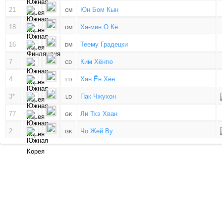
21
Юн Бом Кын
CM
18
Ха-мин О Кё
DM
16
Теему Градецки
DM
7
Ким Хёнгю
CD
4
Хан Ён Хён
LD
3*
Пак Чжухон
LD
77
Ли Тхэ Хван
GK
2
Чо Жей Ву
GK