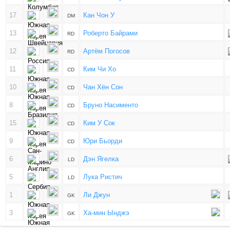
17
Кан Чон У
DM
13
Роберто Байрами
RD
12
Артём Погосов
RD
11
Ким Чи Хо
CD
10
Чан Хён Сон
CD
8
Бруно Насименто
CD
15
Ким У Сок
CD
9
Юри Бьорди
CD
6
Дэн Ягелка
LD
5
Лука Ристич
LD
1
Ли Джун
GK
3
Ха-мин Ынджэ
GK