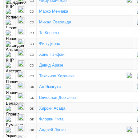
Чжоу Байчжао
CD
Марко Менчака
CD
Михал Озвольда
CD
Те Кеннетт
CD
Фил Джонс
CD
Хань Пэнфэй
CD
Давид Аразе
CD
Такахиро Хатанака
CD
Ао Ямагути
GK
Вячеслав Дергачев
GK
Хироки Асада
GK
Флорин Нита
GK
Андрей Лунин
GK