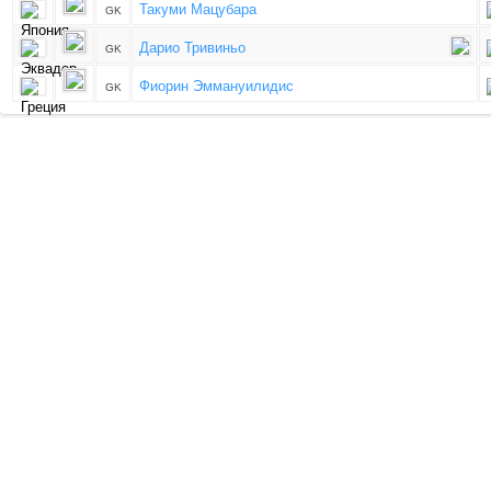
Такуми Мацубара
GK
Дарио Тривиньо
GK
Фиорин Эммануилидис
GK