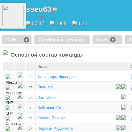
sseu63
Менеджер
67.87
1068
1.41
Сайт
Свободные команды
Клуб
К
Основной состав команды
Игрок
Алехандро Эрнандес
RF
Эвен Мо
CF
Лэй Юнчи
CF
Вэйцзюнь Се
CF
Кароль Блашко
CF
Нориаки Фудзимото
CF