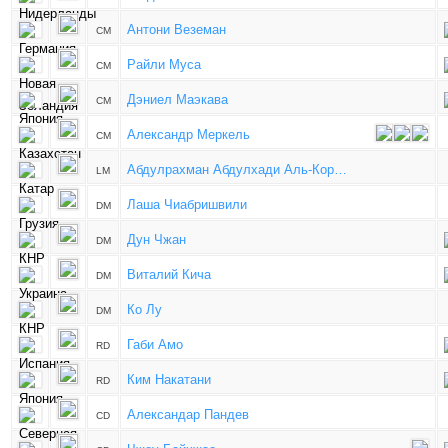
Антони Веземан
CM
Райли Муса
CM
Дэниел Маэкава
CM
Александр Меркель
CM
Абдулрахман Абдулхади Аль-Кор…
LM
Лаша Чиабришвили
DM
Дун Чжан
DM
Виталий Кича
DM
Ко Лу
DM
Габи Амо
RD
Ким Накатани
RD
Александар Пандев
CD