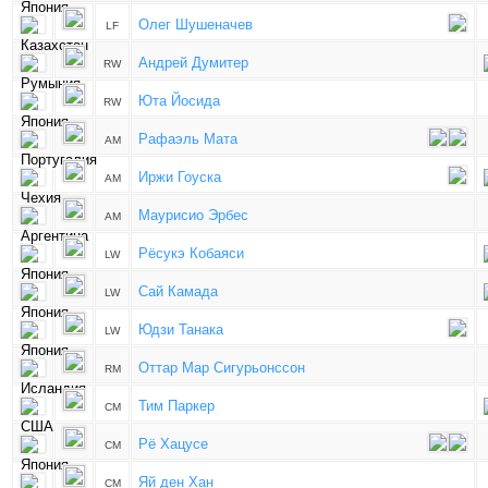
Олег Шушеначев
LF
Андрей Думитер
RW
Юта Йосида
RW
Рафаэль Мата
AM
Иржи Гоуска
AM
Маурисио Эрбес
AM
Рёсукэ Кобаяси
LW
Сай Камада
LW
Юдзи Танака
LW
Оттар Мар Сигурьонссон
RM
Тим Паркер
CM
Рё Хацусе
CM
Яй ден Хан
CM