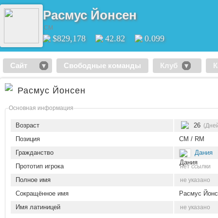
Расмус Йонсен
CM
$829,178
42.82
0.099
Сайт
Свободные команды
Клуб
К
Расмус Йонсен
Основная информация
Возраст
26
(Дней
Позиция
CM / RM
Гражданство
Дания
Прототип игрока
нет ссылки
Полное имя
не указано
Сокращённое имя
Расмус Йонс
Имя латиницей
не указано