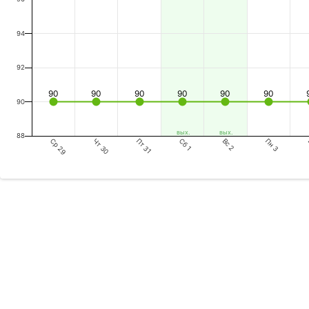
94
92
90
90
90
90
90
90
90
вых.
вых.
88
Ср 29
Пт 31
Вс 2
Чт 30
Сб 1
Пн 3