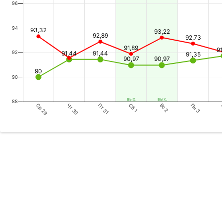
96
94
93,32
93,22
92,89
92,73
91,89
9
92
91,44
91,44
91,35
90,97
90,97
90
90
вых.
вых.
88
Ср 29
Пт 31
Вс 2
Чт 30
Сб 1
Пн 3