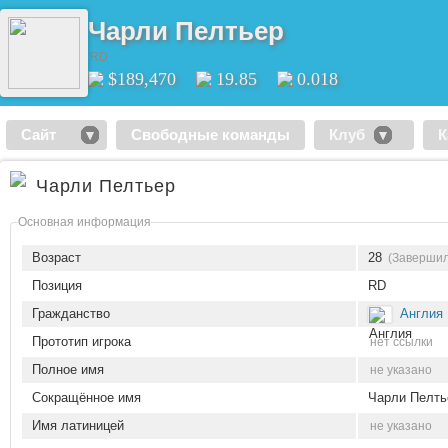
Чарли Пелтьер
RD
$189,470
19.85
0.018
Сайт
Свободные команды
Клуб
К
Чарли Пелтьер
Основная информация
Возраст
28
(Завершил
Позиция
RD
Гражданство
Англия
Прототип игрока
нет ссылки
Полное имя
не указано
Сокращённое имя
Чарли Пелть
Имя латиницей
не указано