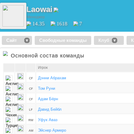
Laowai
Менеджер
14.35
1618
7
Сайт
Свободные команды
Клуб
К
Основной состав команды
Игрок
Дэнни Абрахам
CF
Том Руни
CF
Адам Бёрн
CF
Давид Бейбл
LF
Уфук Аваз
RW
Эйснер Армеро
AM