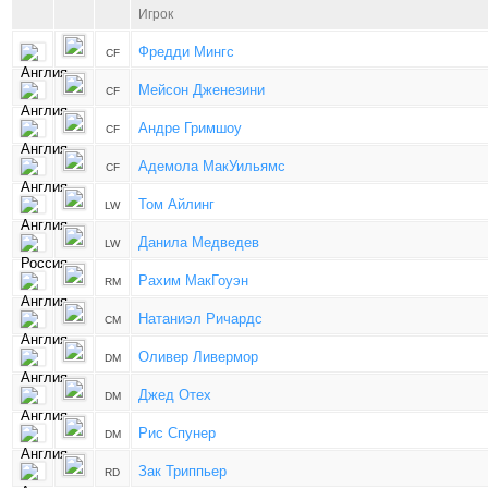
Игрок
Фредди Мингс
CF
Мейсон Дженезини
CF
Андре Гримшоу
CF
Адемола МакУильямс
CF
Том Айлинг
LW
Данила Медведев
LW
Рахим МакГоуэн
RM
Натаниэл Ричардс
CM
Оливер Ливермор
DM
Джед Отех
DM
Рис Спунер
DM
Зак Триппьер
RD