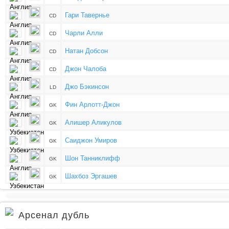
Гари Тавернье
CD
Чарли Алли
CD
Натан Добсон
CD
Джон Чалоба
CD
Джо Бэкинсон
LD
Фин Арлотт-Джон
GK
Алишер Aликулов
GK
Саиджон Умиров
GK
Шон Танниклифф
GK
Шахбоз Эргашев
GK
Арсенал дубль