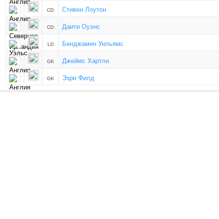
Стивен Лоутон
CD
Даити Оуэнс
CD
Бенджамин Уильямс
LD
Джеймс Хартли
GK
Эзри Филд
GK