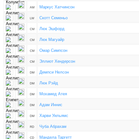
Маркус Хатчинсон
AM
Скотт Семеньо
LW
Люк Эшфорд
CM
Люк Магуайр
CM
Омар Симпсон
CM
Эллиот Хендерсон
CM
Демпси Нелсон
DM
Люк Рэйд
DM
Мохамед Атея
DM
Адам Иннис
DM
Харви Уильямс
DM
Чуба Абрахам
RD
Мандела Таргетт
CD