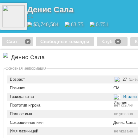
Денис Сала
CM
$3,740,584
63.75
0.751
Сайт
Свободные команды
Клуб
К
Денис Сала
Основная информация
Возраст
27
(Дней
Позиция
CM
Гражданство
Италия
Прототип игрока
нет ссылки
Полное имя
не указано
Сокращённое имя
Денис Сала
Имя латиницей
не указано