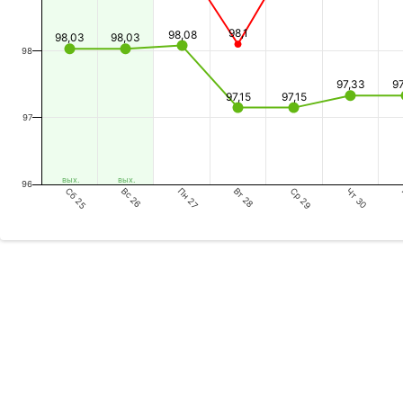
98,1
98,08
98,03
98,03
98
97,33
9
97,15
97,15
97
вых.
вых.
96
Сб 25
Пн 27
Ср 29
Вс 26
Вт 28
Чт 30