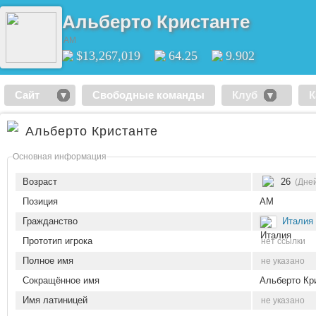
Альберто Кристанте
AM
$13,267,019
64.25
9.902
Сайт
Свободные команды
Клуб
К
Альберто Кристанте
Основная информация
Возраст
26
(Дней
Позиция
AM
Гражданство
Италия
Прототип игрока
нет ссылки
Полное имя
не указано
Сокращённое имя
Альберто Кр
Имя латиницей
не указано