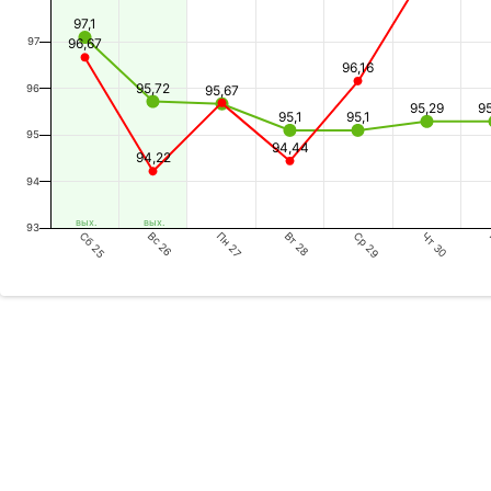
97,1
97
96,67
96,16
95,72
96
95,67
95,29
9
95,1
95,1
95
94,44
94,22
94
вых.
вых.
93
Сб 25
Пн 27
Ср 29
Вс 26
Вт 28
Чт 30