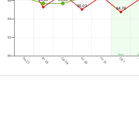
96
95,03
94,76
94
92
вых.
в
90
Пн 27
Ср 29
Пт 31
Вт 28
Чт 30
Сб 1