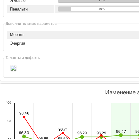
Угловые
97%
Пенальти
15%
Дополнительные параметры
Мораль
Энергия
Таланты и дефекты
Изменение 
100
98,46
98
96,71
96,47
9
96,33
96,29
96,29
95,69
95,69