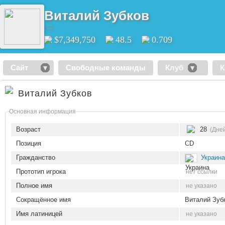
Виталий Зубков
CD
$7,349,750
48.5
0.709
Сайт
Свободные команды
Клуб
К
Виталий Зубков
Основная информация
Возраст
28
(Дне
Позиция
CD
Гражданство
Украина
Прототип игрока
нет ссылки
Полное имя
не указано
Сокращённое имя
Виталий Зуб
Имя латиницей
не указано