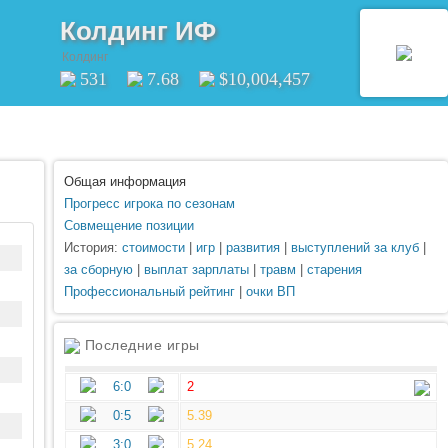
Колдинг ИФ
Колдинг
531
7.68
$10,004,457
Общая информация
Прогресс игрока по сезонам
Совмещение позиции
История:
стоимости
|
игр
|
развития
|
выступлений за клуб
|
за сборную
|
выплат зарплаты
|
травм
|
старения
Профессиональный рейтинг
|
очки ВП
Последние игры
6:0
2
0:5
5.39
3:0
5.24