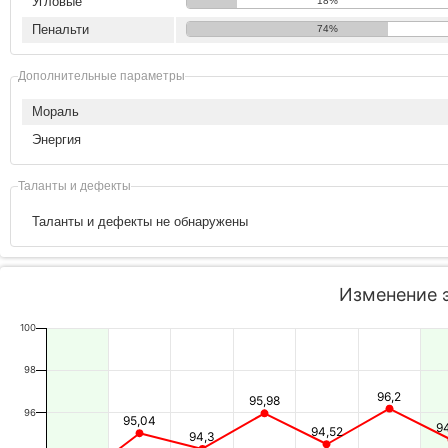
Угловые
18%
Пенальти
74%
Дополнительные параметры
Мораль
Энергия
Таланты и дефекты
Таланты и дефекты не обнаружены
Изменение 
100
98
96,2
95,98
96
95,04
9
94,52
94,3