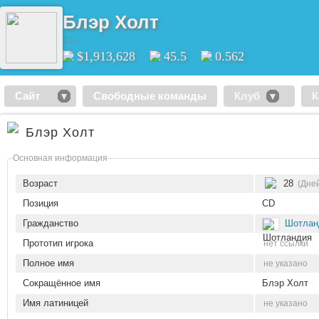
Блэр Холт
CD
$1,913,628
45.5
0.562
Сайт
Свободные команды
Клуб
К
Блэр Холт
Основная информация
Возраст
28
(Дне
Позиция
CD
Гражданство
Шотлан
Прототип игрока
нет ссылки
Полное имя
не указано
Сокращённое имя
Блэр Холт
Имя латиницей
не указано