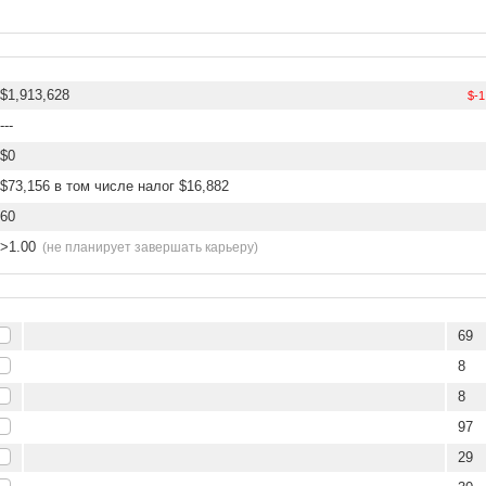
$1,913,628
$-1
---
$0
$73,156 в том числе налог $16,882
60
>1.00
(не планирует завершать карьеру)
69
8
8
97
29