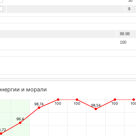
30
9
88.98
100
энергии и морали
100
100
100
10
98,74
98,54
96,4
4,72