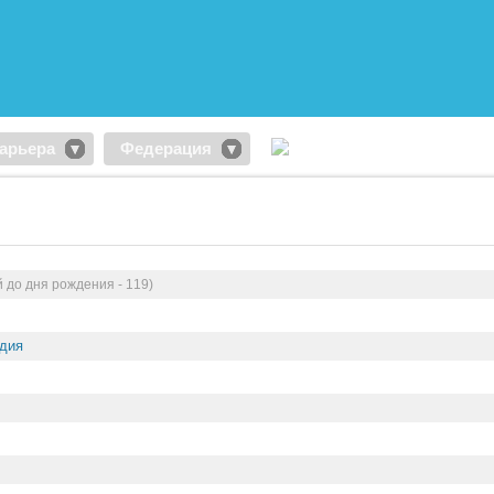
арьера
Федерация
й до дня рождения - 119)
дия