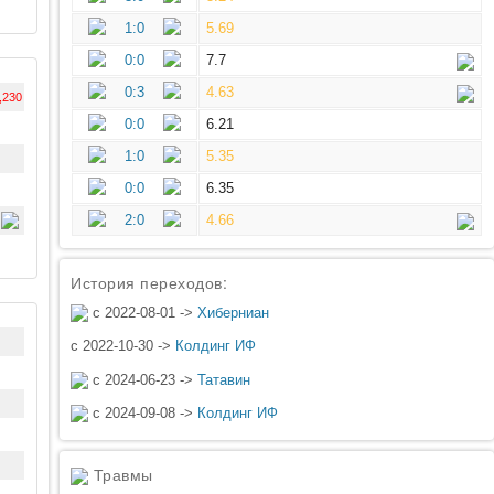
1:0
5.69
0:0
7.7
0:3
4.63
,230
0:0
6.21
1:0
5.35
0:0
6.35
2:0
4.66
История переходов:
с 2022-08-01 ->
Хиберниан
с 2022-10-30 ->
Колдинг ИФ
с 2024-06-23 ->
Татавин
с 2024-09-08 ->
Колдинг ИФ
Травмы