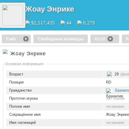
Жоау Энрике
RD
$2,517,435
44
0.279
Сайт
Свободные команды
Клуб
К
Жоау Энрике
Основная информация
Возраст
29
(Дне
Позиция
RD
Гражданство
Бразил
Прототип игрока
нет ссылки
Полное имя
не указано
Сокращённое имя
Жоау Энрике
Имя латиницей
не указано