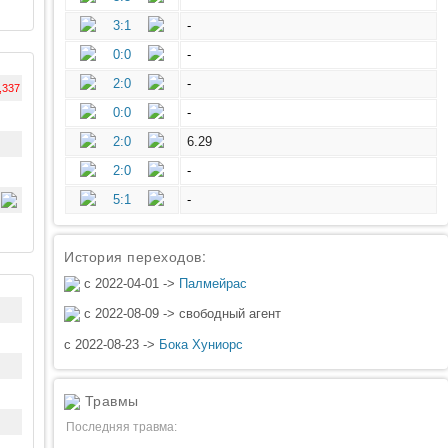
3:1
-
0:0
-
2:0
-
,337
0:0
-
2:0
6.29
2:0
-
5:1
-
История переходов:
с 2022-04-01 ->
Палмейрас
с 2022-08-09 -> свободный агент
с 2022-08-23 ->
Бока Хуниорс
Травмы
Последняя травма: