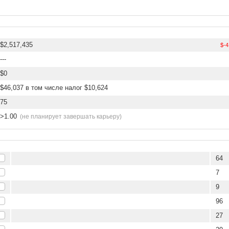
$2,517,435
$-4
---
$0
$46,037 в том числе налог $10,624
75
>1.00
(не планирует завершать карьеру)
64
7
9
96
27