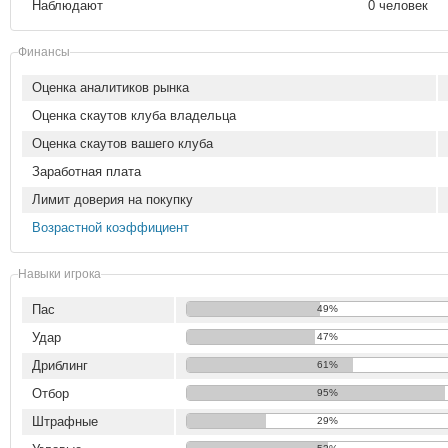
Наблюдают
0 человек
Финансы
Оценка аналитиков рынка
Оценка скаутов клуба владельца
Оценка скаутов вашего клуба
Заработная плата
Лимит доверия на покупку
Возрастной коэффициент
Навыки игрока
Пас
49%
Удар
47%
Дриблинг
61%
Отбор
95%
Штрафные
29%