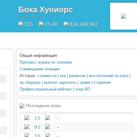
Бока Хуниорс
Буэнос-Айрес
525
15.48
$24,248,962
Общая информация
Прогресс игрока по сезонам
Совмещение позиции
История:
стоимости
|
игр
|
развития
|
выступлений за клуб
|
за сборную
|
выплат зарплаты
|
травм
|
старения
Профессиональный рейтинг
|
очки ВП
Последние игры
1:0
-
0:1
-
3:5
-