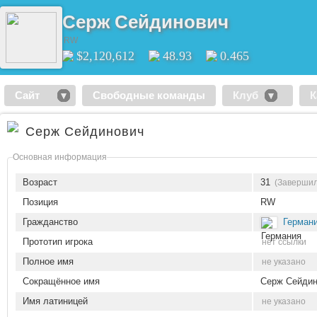
Серж Сейдинович
RW
$2,120,612
48.93
0.465
Сайт
Свободные команды
Клуб
К
Серж Сейдинович
Основная информация
Возраст
31
(Завершил
Позиция
RW
Гражданство
Герман
Прототип игрока
нет ссылки
Полное имя
не указано
Сокращённое имя
Серж Сейдин
Имя латиницей
не указано