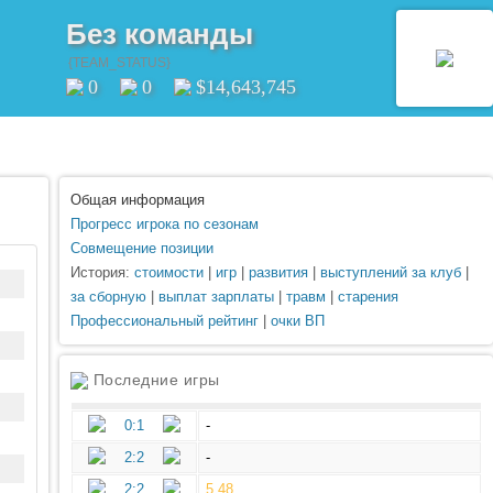
Без команды
{TEAM_STATUS}
0
0
$14,643,745
Общая информация
Прогресс игрока по сезонам
Совмещение позиции
История:
стоимости
|
игр
|
развития
|
выступлений за клуб
|
за сборную
|
выплат зарплаты
|
травм
|
старения
Профессиональный рейтинг
|
очки ВП
Последние игры
0:1
-
2:2
-
2:2
5.48