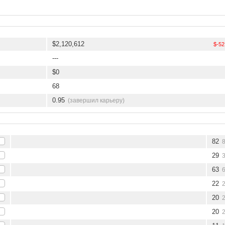
$2,120,612
$-52
---
$0
68
0.95
(завершил карьеру)
82
29
63
22
20
20