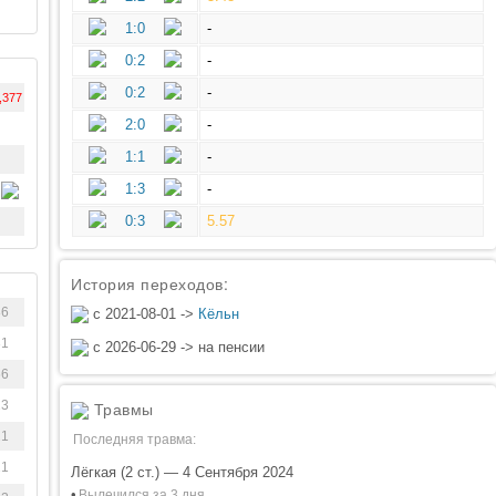
1:0
-
0:2
-
0:2
-
,377
2:0
-
1:1
-
1:3
-
0:3
5.57
История переходов:
86
с 2021-08-01 ->
Кёльн
31
с 2026-06-29 -> на пенсии
66
23
Травмы
21
Последняя травма:
21
Лёгкая (2 ст.) — 4 Сентября 2024
•
Вылечился за 3 дня