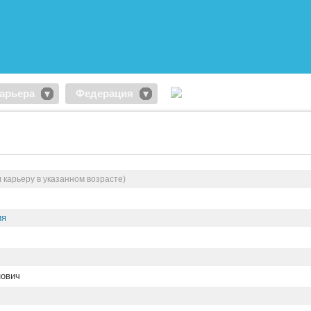
арьера
Федерация
 карьеру в указанном возрасте)
ия
ович