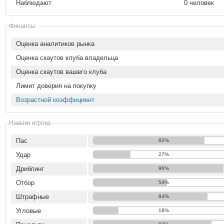
Наблюдают
0 человек
Финансы
Оценка аналитиков рынка
Оценка скаутов клуба владельца
Оценка скаутов вашего клуба
Лимит доверия на покупку
Возрастной коэффициент
Навыки игрока
Пас
82%
Удар
27%
Дриблинг
96%
Отбор
54%
Штрафные
84%
Угловые
18%