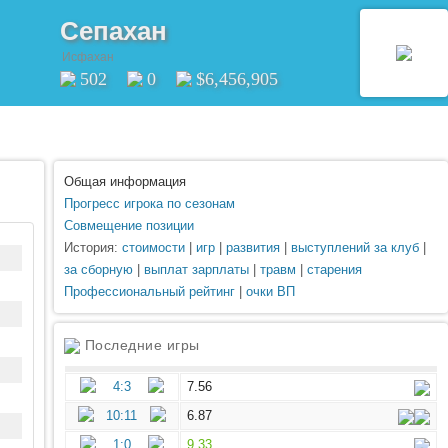
Сепахан
Исфахан
502
0
$6,456,905
Общая информация
Прогресс игрока по сезонам
Совмещение позиции
История:
стоимости
|
игр
|
развития
|
выступлений за клуб
|
за сборную
|
выплат зарплаты
|
травм
|
старения
Профессиональный рейтинг
|
очки ВП
Последние игры
4:3
7.56
10:11
6.87
1:0
9.33