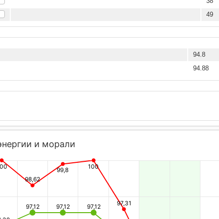
38
49
94.8
94.88
энергии и морали
100
100
99,8
98,62
97,31
97,12
97,12
97,12