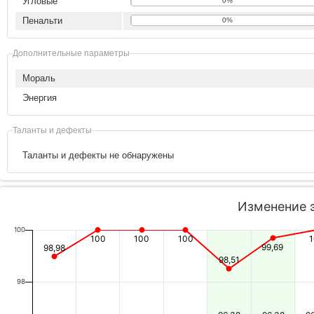
Угловые
0%
Пенальти
0%
Дополнительные параметры
Мораль
Энергия
Таланты и дефекты
Таланты и дефекты не обнаружены
Изменение 
100
100
100
100
99,69
98,98
98,51
98