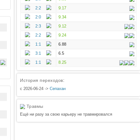
2:2
9.17
2:0
9.34
2:3
9.12
2:2
9.24
1:1
6.88
3:1
6.5
1:1
8.25
История переходов:
с 2026-06-24 ->
Сепахан
Травмы
Ещё ни разу за свою карьеру не травмировался