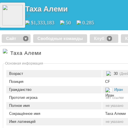
Таха Алеми
CF
$1,333,183
50
0.285
Сайт
Свободные команды
Клуб
К
Таха Алеми
Основная информация
Возраст
30
(Дней
Позиция
CF
Гражданство
Иран
Прототип игрока
нет ссылки
Полное имя
не указано
Сокращённое имя
Таха Алеми
Имя латиницей
не указано