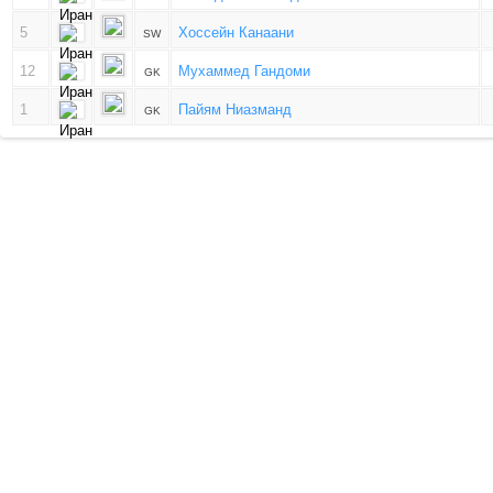
5
Хоссейн Канаани
SW
12
Мухаммед Гандоми
GK
1
Пайям Ниазманд
GK