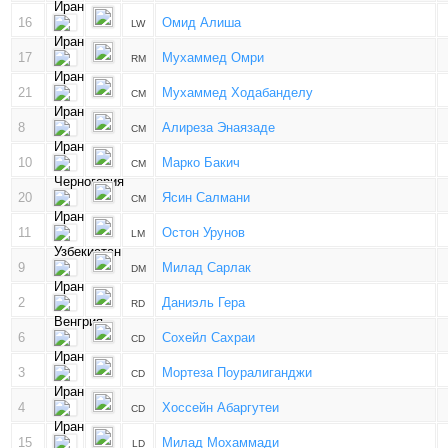
16
Омид Алиша
LW
17
Мухаммед Омри
RM
21
Мухаммед Ходабанделу
CM
8
Алиреза Энаязаде
CM
10
Марко Бакич
CM
20
Ясин Салмани
CM
11
Остон Урунов
LM
9
Милад Сарлак
DM
2
Даниэль Гера
RD
6
Сохейл Сахраи
CD
3
Мортеза Поуралиганджи
CD
4
Хоссейн Абаргутеи
CD
15
Милад Мохаммади
LD