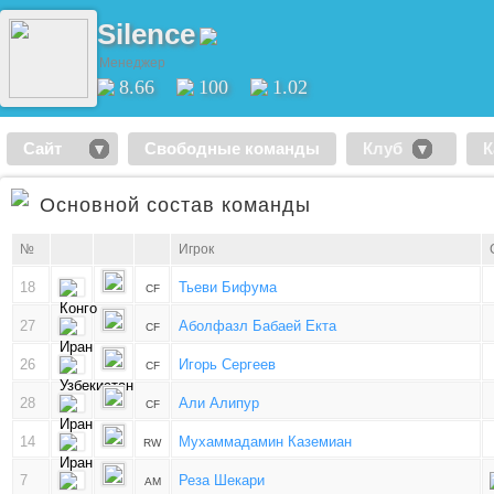
Silence
Менеджер
8.66
100
1.02
Сайт
Свободные команды
Клуб
К
Основной состав команды
№
Игрок
18
Тьеви Бифума
CF
27
Аболфазл Бабаей Екта
CF
26
Игорь Сергеев
CF
28
Али Алипур
CF
14
Мухаммадамин Каземиан
RW
7
Реза Шекари
AM