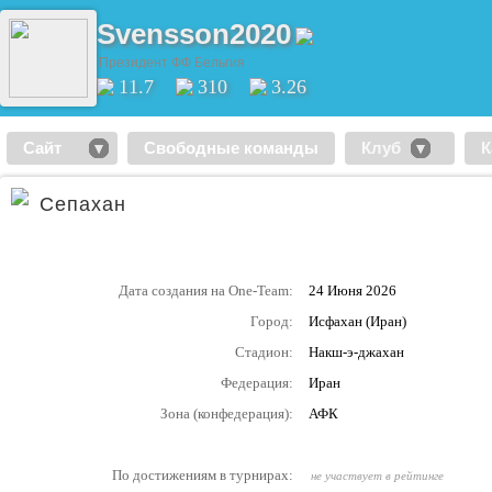
Svensson2020
Президент ФФ Бельгия
11.7
310
3.26
Сайт
Свободные команды
Клуб
К
Сепахан
Дата создания на One-Team:
24 Июня 2026
Город:
Исфахан (Иран)
Стадион:
Накш-э-джахан
Федерация:
Иран
Зона (конфедерация):
АФК
По достижениям в турнирах:
не участвует в рейтинге