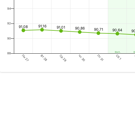
94
92
91,16
91,08
91,01
90,86
90,71
90,64
9
90
вых.
в
88
Пн 27
Ср 29
Пт 31
Вт 28
Чт 30
Сб 1