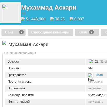
Мухаммад Аскари
RM
$1,448,900
38.25
0.007
Сайт
Свободные команды
Клуб
К
Мухаммад Аскари
Основная информация
Возраст
22
(Дней
Позиция
RM
Гражданство
Иран
Прототип игрока
нет ссылки
Полное имя
не указано
Сокращённое имя
Мухаммад А
Имя латиницей
не указано