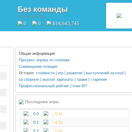
Без команды
{TEAM_STATUS}
0
0
$14,643,745
Общая информация
Прогресс игрока по сезонам
Совмещение позиции
История:
стоимости
|
игр
|
развития
|
выступлений за клуб
|
за сборную
|
выплат зарплаты
|
травм
|
старения
Профессиональный рейтинг
|
очки ВП
Последние игры
0:0
5.44
0:2
4.52
0:2
5.56