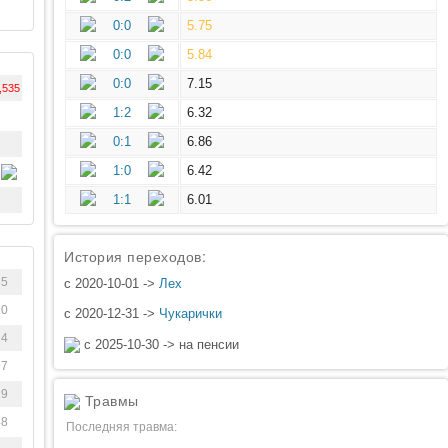
0:0
5.75
0:0
5.84
0:0
7.15
,535
1:2
6.32
0:1
6.86
1:0
6.42
1:1
6.01
История переходов:
85
с 2020-10-01 ->
Лех
10
с 2020-12-31 ->
Чукарички
14
с 2025-10-30 -> на пенсии
97
29
Травмы
48
Последняя травма: