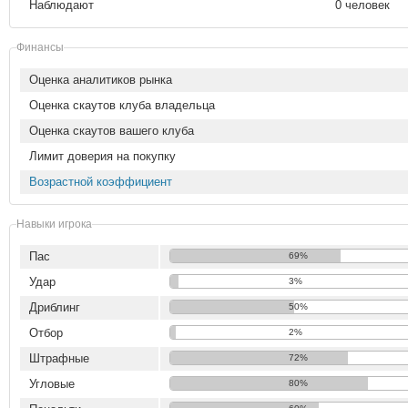
Наблюдают
0 человек
Финансы
Оценка аналитиков рынка
Оценка скаутов клуба владельца
Оценка скаутов вашего клуба
Лимит доверия на покупку
Возрастной коэффициент
Навыки игрока
Пас
69%
Удар
3%
Дриблинг
50%
Отбор
2%
Штрафные
72%
Угловые
80%