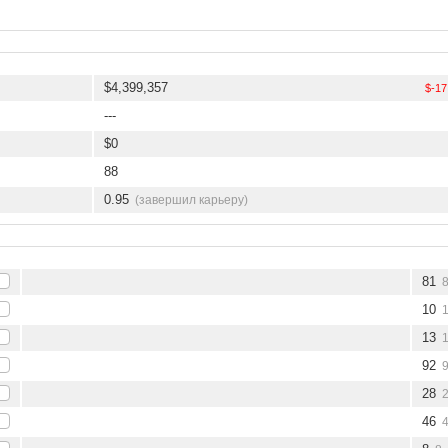
$4,399,357
$-17
---
$0
88
0.95
(завершил карьеру)
81
10
13
92
28
46