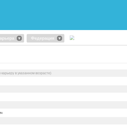
арьера
Федерация
 карьеру в указанном возрасте)
ич