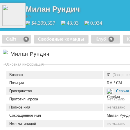
Милан Рундич
RM
$4,399,357
48.93
0.934
Сайт
Свободные команды
Клуб
К
Милан Рундич
Основная информация
Возраст
31
(Завершил
Позиция
RM / CM
Гражданство
Сербия
Прототип игрока
нет ссылки
Полное имя
не указано
Сокращённое имя
Милан Рунд
Имя латиницей
не указано